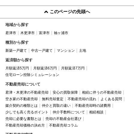
このページの先頭へ
地域から探す
君津市
木更津市
富津市
袖ヶ浦市
種別から探す
新築一戸建て
中古一戸建て
マンション
土地
返済額から探す
月額返済5万円
月額返済6万円
月額返済7万円
住宅ローン控除シミュレーション
不動産売却について
君津・木更津の不動産売却
安心の買取保障
相続に伴うの不動産売却
空き家の不動産売却
無料売却査定
不動産売却の流れ
よくある質問
媒介契約の種類とは
仲介と買取の違い
不動産売却時の諸費用
少しでも高く売るポイント
仲介手数料について
相続相談
売却に必要な書類とは
売却の不動産会社選び
不動産売却価格の決め方
不動産売却コラム