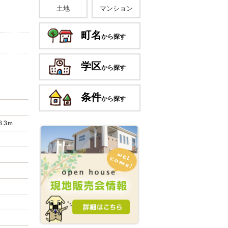
土地
マンション
町名
から探す
学区
から探す
条件
から探す
8.3ｍ