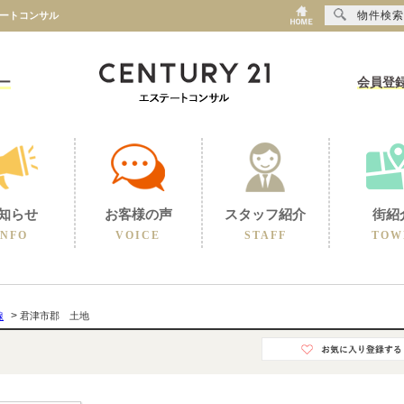
物件検索
テートコンサル
ー
会員登
知らせ
お客様の声
スタッフ紹介
街紹
INFO
VOICE
STAFF
TOW
>
線
君津市郡 土地