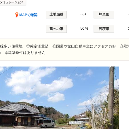
- (-)
土地面積
坪単価
MAPで確認
50 %
建ぺい率
容積率
 ◎緑多い住環境 ◎確定測量済 ◎国道や館山自動車道にアクセス良好 ◎君
Km ◎建築条件はありません