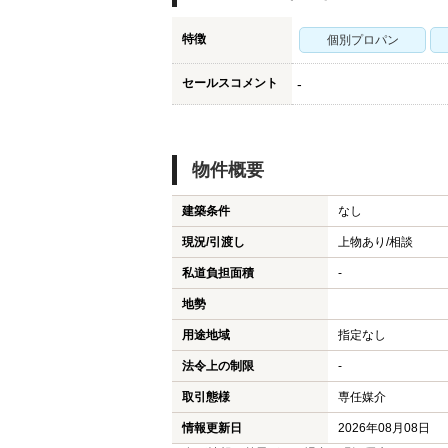
特徴
個別プロパン
セールスコメント
-
物件概要
建築条件
なし
現況/引渡し
上物あり/相談
私道負担面積
-
地勢
用途地域
指定なし
法令上の制限
-
取引態様
専任媒介
情報更新日
2026年08月08日