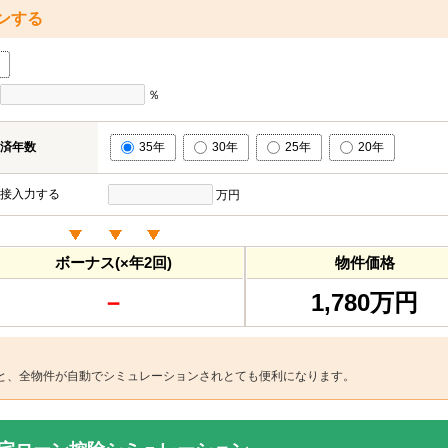
ンする
％
済年数
35年
30年
25年
20年
接入力する
万円
ボーナス(×年2回)
物件価格
－
1,780万円
と、全物件が自動でシミュレーションされとても便利になります。