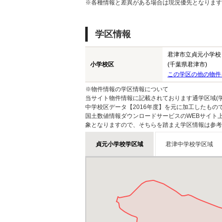
※各種情報と差異がある場合は現況優先となります
学区情報
君津市立貞元小学校
小学校区
(千葉県君津市)
この学区の他の物件
※物件情報の学区情報について
当サイト物件情報に記載されております通学区域(学
中学校区データ【2016年度】を元に加工したも
国土数値情報ダウンロードサービスのWEBサイト
象となりますので、そちらを踏まえ学区情報は参考
貞元小学校学区域
君津中学校学区域