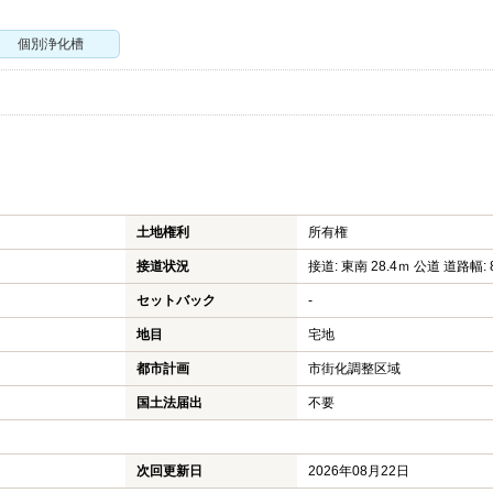
個別浄化槽
土地権利
所有権
接道状況
接道: 東南 28.4ｍ 公道 道路幅: 
セットバック
-
地目
宅地
都市計画
市街化調整区域
国土法届出
不要
次回更新日
2026年08月22日