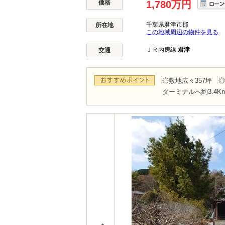
価格
1,780万円
千葉県君津市郡
所在地
この地域周辺の物件を見る
ＪＲ内房線
君津
交通
◎敷地広々357坪
ターミナルへ約3.4