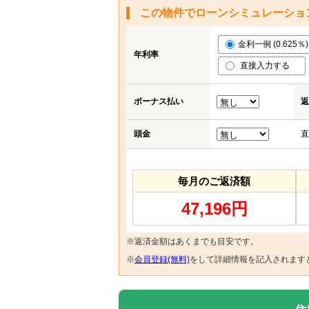
この物件でローンシミュレーショ
金利一例 (0.625％)
年利率
直接入力する
ボーナス払い
返
頭金
直
毎月のご返済額
47,196円
※返済金額はあくまでも目安です。
※
会員登録(無料)
をして詳細情報を記入されます