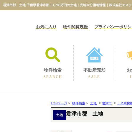
君津市郡 土地 千葉県君津市郡｜1,780万円の土地｜売地や分譲地情報｜株式会社エス
お気に入り
物件閲覧履歴
プライバシーポリシ
物件検索
不動産売却
お
SEARCH
SALE
相続に伴うの売却
不動産売却コラム
不動産売却実績
選ばれる理由
空き家の売却
買取保障制度
無料売却査定
当社の売却
>
>
TOPページ
>
物件検索
>
土地
君津市
ＪＲ内房
君津市郡 土地
土地