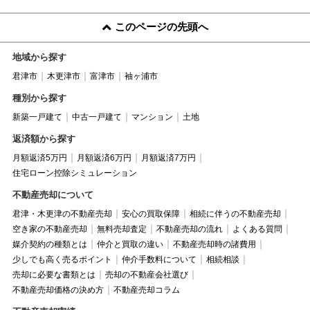
このページの先頭へ
地域から探す
君津市
木更津市
富津市
袖ヶ浦市
種別から探す
新築一戸建て
中古一戸建て
マンション
土地
返済額から探す
月額返済5万円
月額返済6万円
月額返済7万円
住宅ローン控除シミュレーション
不動産売却について
君津・木更津の不動産売却
安心の買取保障
相続に伴うの不動産売却
空き家の不動産売却
無料売却査定
不動産売却の流れ
よくある質問
媒介契約の種類とは
仲介と買取の違い
不動産売却時の諸費用
少しでも高く売るポイント
仲介手数料について
相続相談
売却に必要な書類とは
売却の不動産会社選び
不動産売却価格の決め方
不動産売却コラム