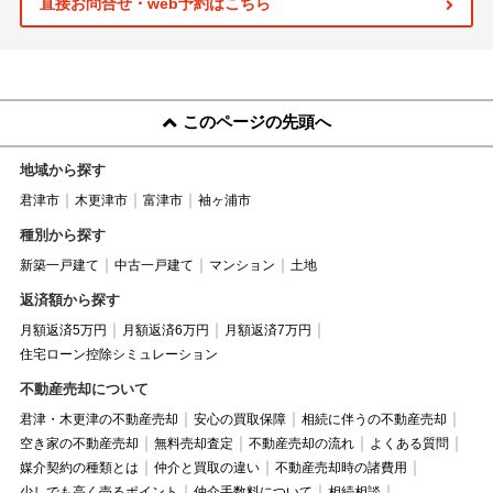
直接お問合せ・web予約はこちら
このページの先頭へ
地域から探す
君津市
木更津市
富津市
袖ヶ浦市
種別から探す
新築一戸建て
中古一戸建て
マンション
土地
返済額から探す
月額返済5万円
月額返済6万円
月額返済7万円
住宅ローン控除シミュレーション
不動産売却について
君津・木更津の不動産売却
安心の買取保障
相続に伴うの不動産売却
空き家の不動産売却
無料売却査定
不動産売却の流れ
よくある質問
媒介契約の種類とは
仲介と買取の違い
不動産売却時の諸費用
少しでも高く売るポイント
仲介手数料について
相続相談