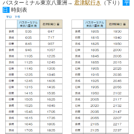
バスターミナル東京八重洲→
君津駅行き
（下り）
平
日
時刻表