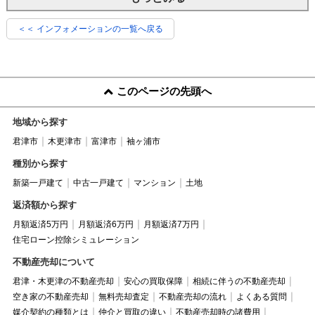
＜＜ インフォメーションの一覧へ戻る
このページの先頭へ
地域から探す
君津市
木更津市
富津市
袖ヶ浦市
種別から探す
新築一戸建て
中古一戸建て
マンション
土地
返済額から探す
月額返済5万円
月額返済6万円
月額返済7万円
住宅ローン控除シミュレーション
不動産売却について
君津・木更津の不動産売却
安心の買取保障
相続に伴うの不動産売却
空き家の不動産売却
無料売却査定
不動産売却の流れ
よくある質問
媒介契約の種類とは
仲介と買取の違い
不動産売却時の諸費用