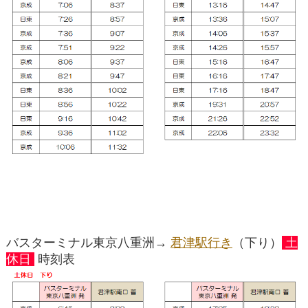
バスターミナル東京八重洲→
君津駅行き
（下り）
土
休日
時刻表