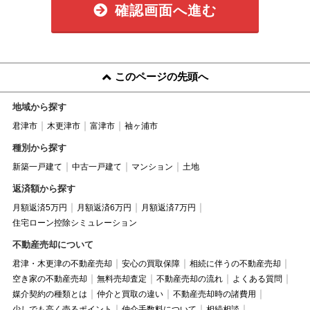
確認画面へ進む
このページの先頭へ
地域から探す
君津市
木更津市
富津市
袖ヶ浦市
種別から探す
新築一戸建て
中古一戸建て
マンション
土地
返済額から探す
月額返済5万円
月額返済6万円
月額返済7万円
住宅ローン控除シミュレーション
不動産売却について
君津・木更津の不動産売却
安心の買取保障
相続に伴うの不動産売却
空き家の不動産売却
無料売却査定
不動産売却の流れ
よくある質問
媒介契約の種類とは
仲介と買取の違い
不動産売却時の諸費用
少しでも高く売るポイント
仲介手数料について
相続相談