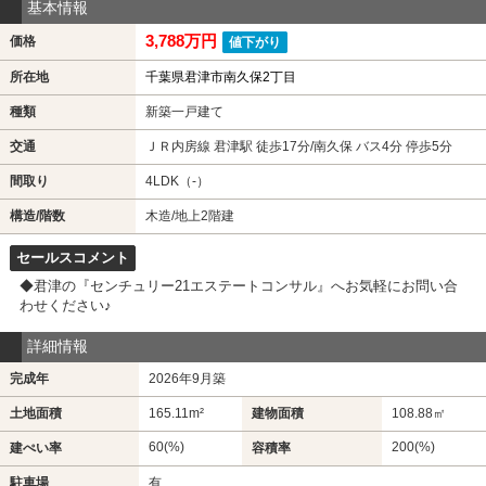
基本情報
3,788万円
価格
値下がり
所在地
千葉県君津市南久保2丁目
種類
新築一戸建て
交通
ＪＲ内房線 君津駅 徒歩17分/南久保 バス4分 停歩5分
間取り
4LDK（-）
構造/階数
木造/地上2階建
セールスコメント
◆君津の『センチュリー21エステートコンサル』へお気軽にお問い合
わせください♪
詳細情報
完成年
2026年9月築
土地面積
165.11m²
建物面積
108.88㎡
60(%)
200(%)
建ぺい率
容積率
駐車場
有