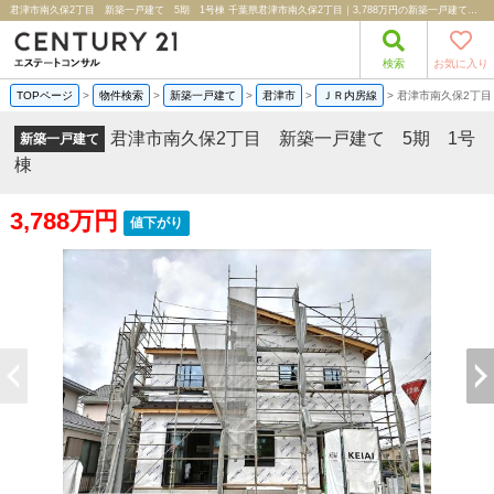
君津市南久保2丁目 新築一戸建て 5期 1号棟 千葉県君津市南久保2丁目｜3,788万円の新築一戸建て｜分譲住宅や新築物件｜株式会社エステートコンサル
検索
お気に入り
TOPページ
>
物件検索
>
新築一戸建て
>
君津市
>
ＪＲ内房線
>
君津市南久保2丁目
君津市南久保2丁目 新築一戸建て 5期 1号
新築一戸建て
棟
3,788万円
値下がり