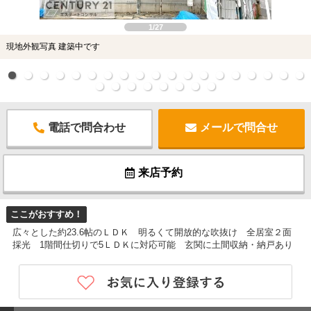
1/27
現地外観写真 建築中です
電話で問合わせ
メールで問合せ
来店予約
ここがおすすめ！
広々とした約23.6帖のＬＤＫ 明るくて開放的な吹抜け 全居室２面
採光 1階間仕切りで5ＬＤＫに対応可能 玄関に土間収納・納戸あり