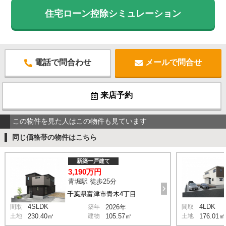
住宅ローン控除シミュレーション
電話で問合わせ
メールで問合せ
来店予約
この物件を見た人はこの物件も見ています
同じ価格帯の物件はこちら
新築一戸建て
3,190万円
青堀駅 徒歩25分
千葉県富津市青木4丁目
4SLDK
4LDK
間取
築年
2026年
間取
土地
230.40㎡
建物
105.57㎡
土地
176.01㎡