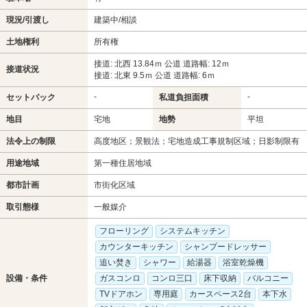
現況/引渡し
建築中/相談
土地権利
所有権
接道: 北西 13.84ｍ 公道 道路幅: 12ｍ
接道状況
接道: 北東 9.5ｍ 公道 道路幅: 6ｍ
-
-
セットバック
私道負担面積
地目
宅地
地勢
平坦
法令上の制限
高度地区；景観法；宅地造成工事規制区域；日影制限有
用途地域
第一種住居地域
都市計画
市街化区域
取引態様
一般媒介
フローリング
システムキッチン
カウンターキッチン
シャンプードレッサー
追い焚き
シャワー
給湯器
浴室乾燥機
設備・条件
ガスコンロ
コンロ三口
床下収納
バルコニー
TVドアホン
専用庭
カースペース2台
本下水