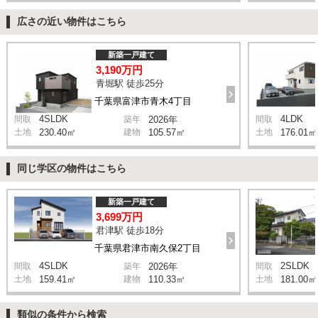
広さの近い物件はこちら
新築一戸建て
3,190万円
青堀駅 徒歩25分
千葉県富津市青木4丁目
4SLDK
4LDK
間取
築年
2026年
間取
土地
230.40㎡
建物
105.57㎡
土地
176.01㎡
同じ学区の物件はこちら
新築一戸建て
3,699万円
君津駅 徒歩18分
千葉県君津市南久保2丁目
4SLDK
2SLDK
間取
築年
2026年
間取
土地
159.41㎡
建物
110.33㎡
土地
181.00㎡
類似の条件から検索