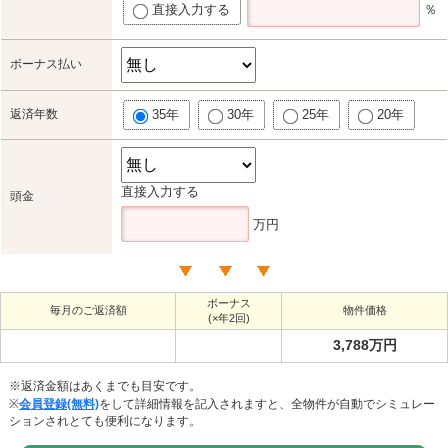
直接入力する
％
ボーナス払い
返済年数
35年
30年
25年
20年
直接入力する
頭金
万円
ボーナス
毎月のご返済額
物件価格
(×年2回)
3,788万円
※返済金額はあくまでも目安です。
※
会員登録(無料)
をして詳細情報を記入されますと、全物件が自動でシミュレー
ションされとても便利になります。