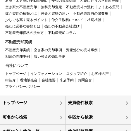
君津・木更津の不動産売却
安心の買取保障
相続に伴うの不動産売却
空き家の不動産売却
無料売却査定
不動産売却の流れ
よくある質問
媒介契約の種類とは
仲介と買取の違い
不動産売却時の諸費用
少しでも高く売るポイント
仲介手数料について
相続相談
売却に必要な書類とは
売却の不動産会社選び
不動産売却価格の決め方
不動産売却コラム
不動産売却実績
不動産売却実績
空き家の売却事例
資産処分の売却事例
相続の売却事例
買い替えの売却事例
当社について
トップページ
インフォメーション
スタッフ紹介
お客様の声
街紹介
現地販売会
会社概要
来店予約
お問合せ
プライバシーポリシー
トップページ
売買物件検索
町名から検索
学区から検索