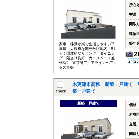
所在
交通
間取
建物
築年
家事・移動が楽で生活しやすい平
屋建 大規模な開発分譲地内 明
2
るく開放的なリビング・ダイニン
グ 陽当り良好 カースペース並
列3台 東京湾アクアラインへアク
セス良好
木更津市高柳 新築一戸建て 第
築一戸建て
check
新築一戸建て
価格
所在
交通
間取