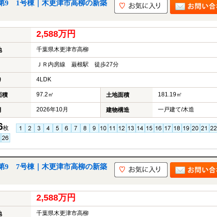
第9 1号棟｜木更津市高柳の新築
2,588万円
千葉県木更津市高柳
地
ＪＲ内房線 巌根駅 徒歩27分
4LDK
り
97.2㎡
181.19㎡
面積
土地面積
2026年10月
一戸建て/木造
月
建物構造
6
枚
第9 7号棟｜木更津市高柳の新築
2,588万円
千葉県木更津市高柳
地