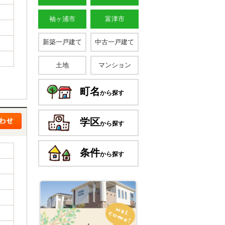
袖ヶ浦市
富津市
新築一戸建て
中古一戸建て
土地
マンション
町名
から探す
学区
から探す
条件
から探す