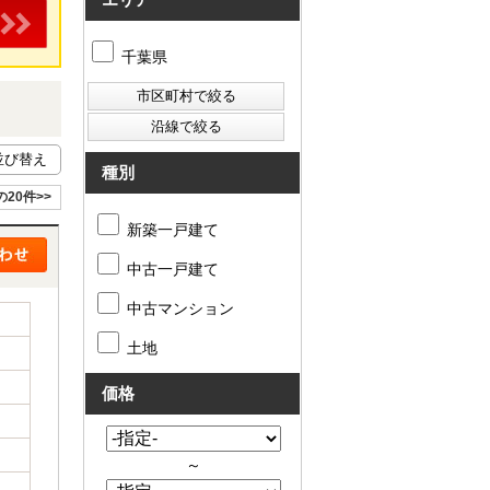
千葉県
種別
の20件>>
新築一戸建て
中古一戸建て
中古マンション
土地
価格
～