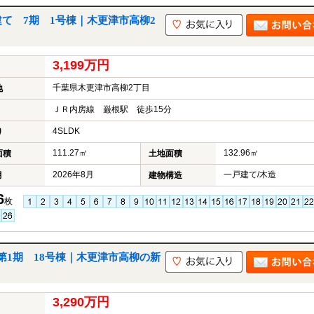
て 7期 1号棟｜木更津市高柳2
3,199万円
千葉県木更津市高柳2丁目
地
ＪＲ内房線 巌根駅 徒歩15分
4SLDK
り
111.27㎡
132.96㎡
面積
土地面積
2026年8月
一戸建て/木造
月
建物構造
6
枚
1期 18号棟｜木更津市高柳の新
3,290万円