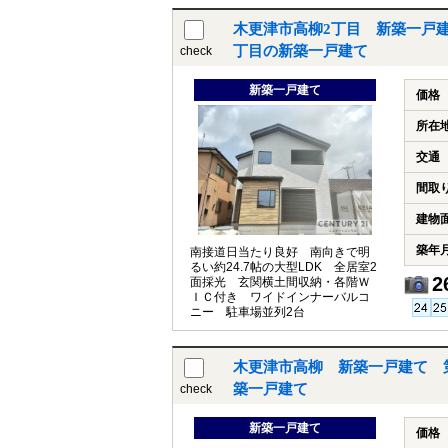
木更津市高柳2丁目 新築一戸建
丁目の新築一戸建て
check
新築一戸建て
価格
所在
交通
間取
建物
築年
南接道日当たり良好 南向きで明
るい約24.7帖の大型LDK 全居室2
2
面採光 玄関横土間収納・各階Ｗ
ＩＣ付き ワイドインナーバルコ
ニー 駐車場並列2台
木更津市高柳 新築一戸建て 第
築一戸建て
check
新築一戸建て
価格