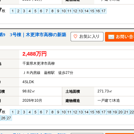
7
枚
第9 3号棟｜木更津市高柳の新築
2,488万円
千葉県木更津市高柳
地
ＪＲ内房線 巌根駅 徒歩27分
4SLDK
り
98.82㎡
271.73㎡
面積
土地面積
2026年10月
一戸建て/木造
月
建物構造
7
枚