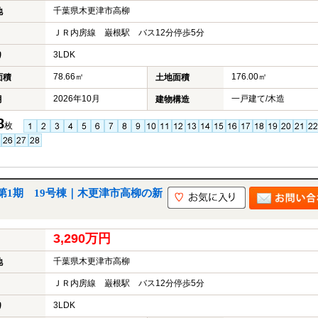
千葉県木更津市高柳
地
ＪＲ内房線 巌根駅 バス12分停歩5分
3LDK
り
78.66㎡
176.00㎡
面積
土地面積
2026年10月
一戸建て/木造
月
建物構造
8
枚
1期 19号棟｜木更津市高柳の新
3,290万円
千葉県木更津市高柳
地
ＪＲ内房線 巌根駅 バス12分停歩5分
3LDK
り