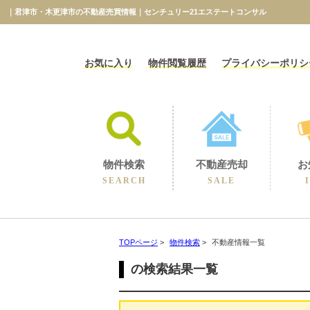
｜君津市・木更津市の不動産売買情報｜センチュリー21エステートコンサル
お気に入り
物件閲覧履歴
プライバシーポリシ
物件検索
不動産売却
お
SEARCH
SALE
相続に伴うの売却
不動産売却コラム
不動産売却実績
選ばれる理由
空き家の売却
買取保障制度
無料売却査定
当社の売却
TOPページ
>
物件検索
>
不動産情報一覧
の検索結果一覧