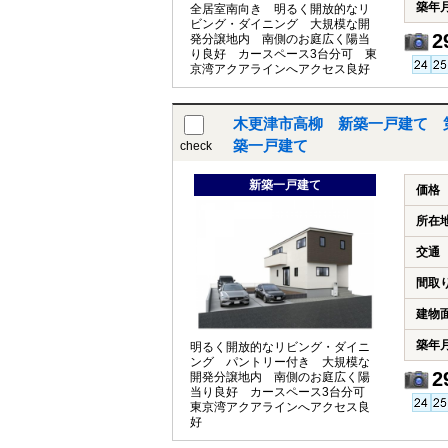
築年
全居室南向き 明るく開放的なリ
ビング・ダイニング 大規模な開
2
発分譲地内 南側のお庭広く陽当
り良好 カースペース3台分可 東
京湾アクアラインへアクセス良好
木更津市高柳 新築一戸建て 第
築一戸建て
check
新築一戸建て
価格
所在
交通
間取
建物
築年
明るく開放的なリビング・ダイニ
ング パントリー付き 大規模な
2
開発分譲地内 南側のお庭広く陽
当り良好 カースペース3台分可
東京湾アクアラインへアクセス良
好