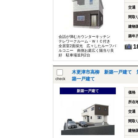
交通
間取
建物
築年
会話が弾むカウンターキッチン
テレワークルーム・ＷＩＣ付き
1
全居室2面採光 広々したルーフバ
ルコニー 南側お庭広く陽当り良
好 駐車場並列2台
木更津市高柳 新築一戸建て 第
築一戸建て
check
新築一戸建て
価格
所在
交通
間取
建物