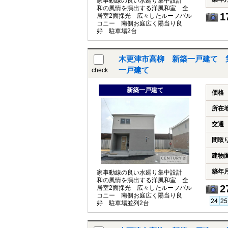
家事動線の良い水廻り集中設計
和の風情を演出する洋風和室 全
1
居室2面採光 広々したルーフバル
コニー 南側お庭広く陽当り良
好 駐車場2台
木更津市高柳 新築一戸建て 
一戸建て
check
新築一戸建て
価格
所在
交通
間取
建物
築年
家事動線の良い水廻り集中設計
和の風情を演出する洋風和室 全
2
居室2面採光 広々したルーフバル
コニー 南側お庭広く陽当り良
好 駐車場並列2台