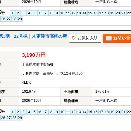
2026年10月
一戸建て/木造
月
建物構造
9
枚
1期 22号棟｜木更津市高柳の新
3,190万円
千葉県木更津市高柳
地
ＪＲ内房線 巌根駅 バス12分停歩5分
4LDK
り
102.67㎡
176.01㎡
面積
土地面積
2026年10月
一戸建て/木造
月
建物構造
9
枚