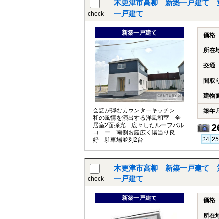
木更津市高柳 新築一戸建て 
一戸建て
check
新築一戸建て
価格
所在
交通
間取
建物
会話が弾むカウンターキッチン
築年
和の風情を演出する洋風和室 全
居室2面採光 広々したルーフバル
2
コニー 南側お庭広く陽当り良
好 駐車場並列2台
木更津市高柳 新築一戸建て 
一戸建て
check
新築一戸建て
価格
所在