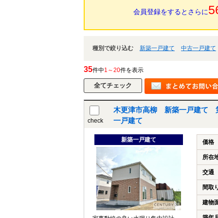
5
会員登録をするとさらに
種別で絞り込む
新築一戸建て
中古一戸建て
35
件中
1～20
件を表示
木更津市高柳 新築一戸建て 
一戸建て
check
新築一戸建て
価格
所在
交通
間取
建物
築年