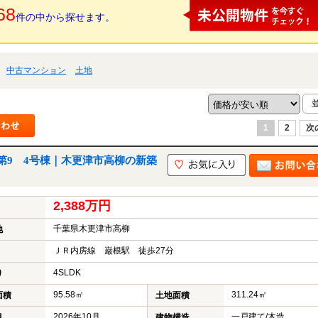
68
件の中から探せます。
中古マンション
土地
1
2
次
第9 4号棟｜木更津市高柳の新築
2,388万円
千葉県木更津市高柳
地
ＪＲ内房線 巌根駅 徒歩27分
4SLDK
り
95.58㎡
311.24㎡
面積
土地面積
2026年10月
一戸建て/木造
月
建物構造