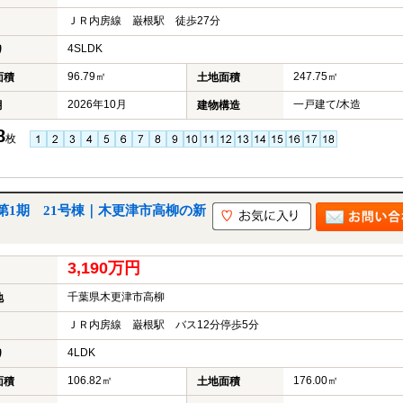
ＪＲ内房線 巌根駅 徒歩27分
4SLDK
り
96.79㎡
247.75㎡
面積
土地面積
2026年10月
一戸建て/木造
月
建物構造
8
枚
1期 21号棟｜木更津市高柳の新
3,190万円
千葉県木更津市高柳
地
ＪＲ内房線 巌根駅 バス12分停歩5分
4LDK
り
106.82㎡
176.00㎡
面積
土地面積