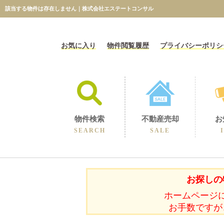
該当する物件は存在しません｜株式会社エステートコンサル
お気に入り
物件閲覧履歴
プライバシーポリシ
物件検索
不動産売却
お
SEARCH
SALE
相続に伴うの売却
不動産売却コラム
不動産売却実績
選ばれる理由
空き家の売却
買取保障制度
無料売却査定
当社の売却
お探しの
ホームページ
お手数ですが