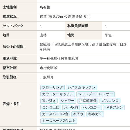
土地権利
所有権
接道状況
接道: 南 6.76ｍ 公道 道路幅: 6ｍ
-
-
セットバック
私道負担面積
地目
山林
地勢
平坦
景観法；宅地造成工事規制区域；高さ最高限度有；日影
法令上の制限
制限有
用途地域
第一種低層住居専用地域
都市計画
市街化区域
取引態様
一般媒介
フローリング
システムキッチン
カウンターキッチン
シャンプードレッサー
追い焚き
シャワー
浴室乾燥機
ガスコンロ
設備・条件
コンロ三口
床下収納
バルコニー
TVドアホン
カースペース2台
本下水
都市ガス
カースペース2台以上