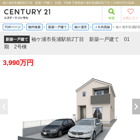
袖ケ浦市長浦駅前2丁目 新築一戸建て 01期 2号棟 千葉県袖ケ浦市長浦駅前2丁目｜3,990万円の新築一戸建て｜分譲住宅や新築物件｜株式会社エステートコンサル
検索
お気に入り
TOPページ
>
物件検索
>
新築一戸建て
>
袖ケ浦市
>
ＪＲ内房線
>
袖ケ浦市長浦駅前
袖ケ浦市長浦駅前2丁目 新築一戸建て 01
新築一戸建て
期 2号棟
3,990万円