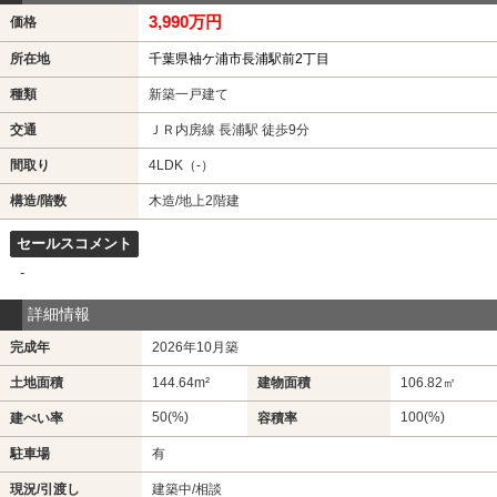
3,990万円
価格
所在地
千葉県袖ケ浦市長浦駅前2丁目
種類
新築一戸建て
交通
ＪＲ内房線 長浦駅 徒歩9分
間取り
4LDK（-）
構造/階数
木造/地上2階建
セールスコメント
-
詳細情報
完成年
2026年10月築
土地面積
144.64m²
建物面積
106.82㎡
50(%)
100(%)
建ぺい率
容積率
駐車場
有
現況/引渡し
建築中/相談