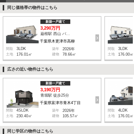
同じ価格帯の物件はこちら
新築一戸建て
3,290万円
巌根駅 西山 バス12分 停歩5分
千葉県木更津市高柳
3LDK
3LDK
間取
築年
2026年
間取
土地
176.01㎡
建物
78.66㎡
土地
176.00㎡
広さの近い物件はこちら
新築一戸建て
3,190万円
青堀駅 徒歩25分
千葉県富津市青木4丁目
4SLDK
4LDK
間取
築年
2026年
間取
土地
230.40㎡
建物
105.57㎡
土地
176.01㎡
同じ学区の物件はこちら