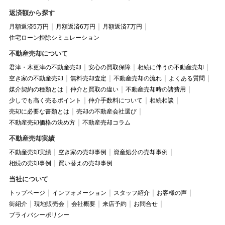
返済額から探す
月額返済5万円
月額返済6万円
月額返済7万円
住宅ローン控除シミュレーション
不動産売却について
君津・木更津の不動産売却
安心の買取保障
相続に伴うの不動産売却
空き家の不動産売却
無料売却査定
不動産売却の流れ
よくある質問
媒介契約の種類とは
仲介と買取の違い
不動産売却時の諸費用
少しでも高く売るポイント
仲介手数料について
相続相談
売却に必要な書類とは
売却の不動産会社選び
不動産売却価格の決め方
不動産売却コラム
不動産売却実績
不動産売却実績
空き家の売却事例
資産処分の売却事例
相続の売却事例
買い替えの売却事例
当社について
トップページ
インフォメーション
スタッフ紹介
お客様の声
街紹介
現地販売会
会社概要
来店予約
お問合せ
プライバシーポリシー