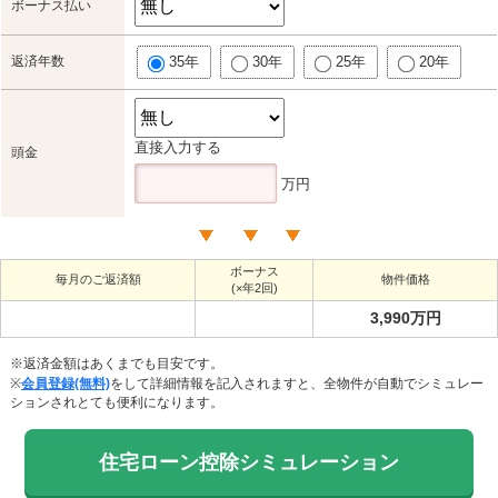
ボーナス払い
返済年数
35年
30年
25年
20年
直接入力する
頭金
万円
ボーナス
毎月のご返済額
物件価格
(×年2回)
3,990万円
※返済金額はあくまでも目安です。
※
会員登録(無料)
をして詳細情報を記入されますと、全物件が自動でシミュレー
ションされとても便利になります。
住宅ローン控除シミュレーション