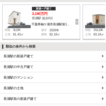
新築一戸建て
3,190万円
長浦駅 徒歩6分
千葉県袖ケ浦市長浦駅前1丁目
3LDK
3SLDK
間取
築年
2026年
間取
土地
81.43㎡
建物
82.18㎡
土地
93.24㎡
類似の条件から検索
長浦駅の新築戸建て
長浦駅の中古戸建て
長浦駅のマンション
長浦駅の土地
長浦駅前の新築戸建て