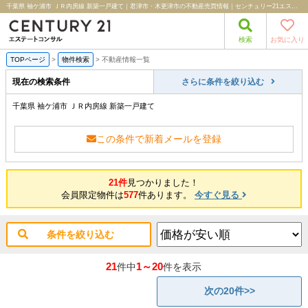
千葉県 袖ケ浦市 ＪＲ内房線 新築一戸建て｜君津市・木更津市の不動産売買情報｜センチュリー21エステートコンサル
検索
お気に入り
TOPページ
>
物件検索
>
不動産情報一覧
現在の検索条件
さらに条件を絞り込む
千葉県 袖ケ浦市 ＪＲ内房線 新築一戸建て
この条件で新着メールを登録
21件
見つかりました！
会員限定物件は
577
件あります。
今すぐ見る
条件を絞り込む
21
1～20
件中
件を表示
次の20件>>