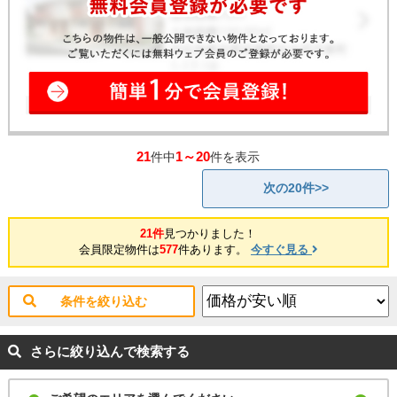
21
1～20
件中
件を表示
次の20件>>
21件
見つかりました！
会員限定物件は
577
件あります。
今すぐ見る
条件を絞り込む
さらに絞り込んで検索する