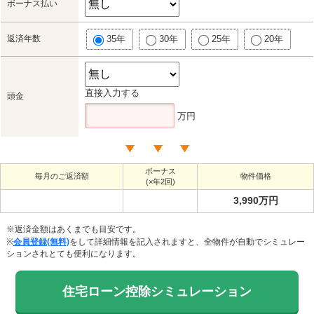
ボーナス払い
返済年数
35年
30年
25年
20年
直接入力する
頭金
万円
ボーナス
毎月のご返済額
物件価格
(×年2回)
3,990万円
※返済金額はあくまでも目安です。
※
会員登録(無料)
をして詳細情報を記入されますと、全物件が自動でシミュレー
ションされとても便利になります。
住宅ローン控除シミュレーション