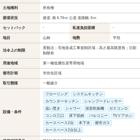
土地権利
所有権
接道状況
接道: 南 6.76ｍ 公道 道路幅: 6ｍ
-
-
セットバック
私道負担面積
地目
山林
地勢
平坦
景観法；宅地造成工事規制区域；高さ最高限度有；日影
法令上の制限
制限有
用途地域
第一種低層住居専用地域
都市計画
市街化区域
取引態様
一般媒介
フローリング
システムキッチン
カウンターキッチン
シャンプードレッサー
追い焚き
シャワー
浴室乾燥機
ガスコンロ
設備・条件
コンロ三口
床下収納
バルコニー
TVドアホン
カースペース2台
本下水
都市ガス
カースペース2台以上