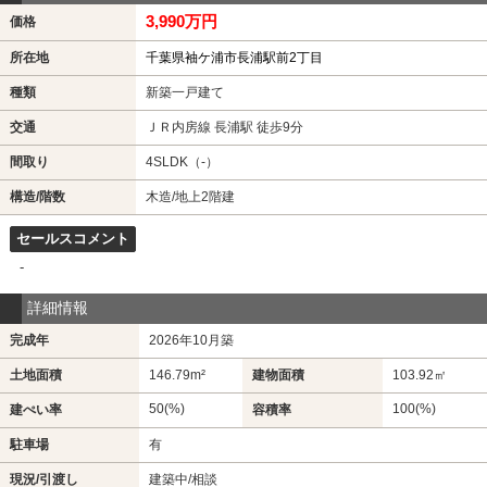
3,990万円
価格
所在地
千葉県袖ケ浦市長浦駅前2丁目
種類
新築一戸建て
交通
ＪＲ内房線 長浦駅 徒歩9分
間取り
4SLDK（-）
構造/階数
木造/地上2階建
セールスコメント
-
詳細情報
完成年
2026年10月築
土地面積
146.79m²
建物面積
103.92㎡
50(%)
100(%)
建ぺい率
容積率
駐車場
有
現況/引渡し
建築中/相談