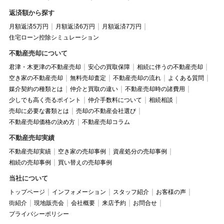
返済額から探す
月額返済5万円
月額返済6万円
月額返済7万円
住宅ローン控除シミュレーション
不動産売却について
君津・木更津の不動産売却
安心の買取保障
相続に伴うの不動産売却
空き家の不動産売却
無料売却査定
不動産売却の流れ
よくある質問
媒介契約の種類とは
仲介と買取の違い
不動産売却時の諸費用
少しでも高く売るポイント
仲介手数料について
相続相談
売却に必要な書類とは
売却の不動産会社選び
不動産売却価格の決め方
不動産売却コラム
不動産売却実績
不動産売却実績
空き家の売却事例
資産処分の売却事例
相続の売却事例
買い替えの売却事例
当社について
トップページ
インフォメーション
スタッフ紹介
お客様の声
街紹介
現地販売会
会社概要
来店予約
お問合せ
プライバシーポリシー