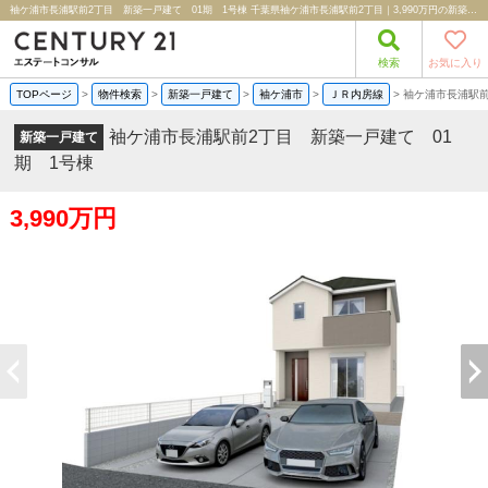
袖ケ浦市長浦駅前2丁目 新築一戸建て 01期 1号棟 千葉県袖ケ浦市長浦駅前2丁目｜3,990万円の新築一戸建て｜分譲住宅や新築物件｜株式会社エステートコンサル
検索
お気に入り
TOPページ
>
物件検索
>
新築一戸建て
>
袖ケ浦市
>
ＪＲ内房線
>
袖ケ浦市長浦駅前
袖ケ浦市長浦駅前2丁目 新築一戸建て 01
新築一戸建て
期 1号棟
3,990万円