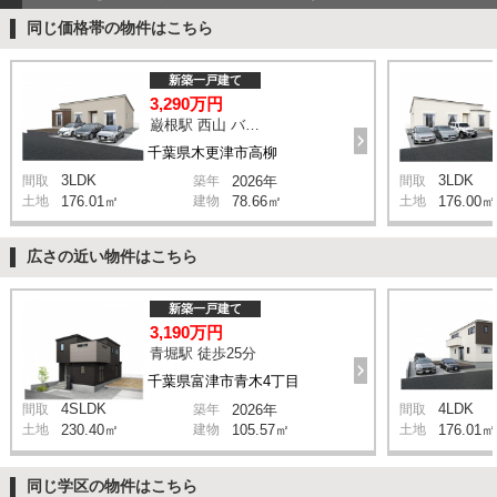
同じ価格帯の物件はこちら
新築一戸建て
3,290万円
巌根駅 西山 バス12分 停歩5分
千葉県木更津市高柳
3LDK
3LDK
間取
築年
2026年
間取
土地
176.01㎡
建物
78.66㎡
土地
176.00㎡
広さの近い物件はこちら
新築一戸建て
3,190万円
青堀駅 徒歩25分
千葉県富津市青木4丁目
4SLDK
4LDK
間取
築年
2026年
間取
土地
230.40㎡
建物
105.57㎡
土地
176.01㎡
同じ学区の物件はこちら