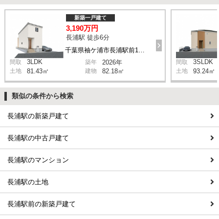
新築一戸建て
3,190万円
長浦駅 徒歩6分
千葉県袖ケ浦市長浦駅前1丁目
3LDK
3SLDK
間取
築年
2026年
間取
土地
81.43㎡
建物
82.18㎡
土地
93.24㎡
類似の条件から検索
長浦駅の新築戸建て
長浦駅の中古戸建て
長浦駅のマンション
長浦駅の土地
長浦駅前の新築戸建て