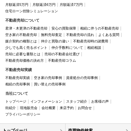
月額返済5万円
月額返済6万円
月額返済7万円
住宅ローン控除シミュレーション
不動産売却について
君津・木更津の不動産売却
安心の買取保障
相続に伴うの不動産売却
空き家の不動産売却
無料売却査定
不動産売却の流れ
よくある質問
媒介契約の種類とは
仲介と買取の違い
不動産売却時の諸費用
少しでも高く売るポイント
仲介手数料について
相続相談
売却に必要な書類とは
売却の不動産会社選び
不動産売却価格の決め方
不動産売却コラム
不動産売却実績
不動産売却実績
空き家の売却事例
資産処分の売却事例
相続の売却事例
買い替えの売却事例
当社について
トップページ
インフォメーション
スタッフ紹介
お客様の声
街紹介
現地販売会
会社概要
来店予約
お問合せ
プライバシーポリシー
トップページ
売買物件検索