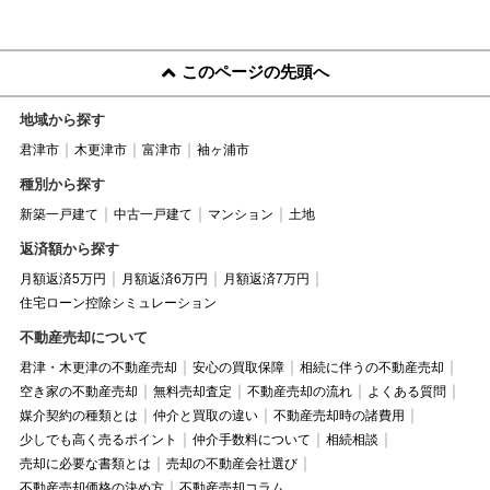
このページの先頭へ
地域から探す
君津市
木更津市
富津市
袖ヶ浦市
種別から探す
新築一戸建て
中古一戸建て
マンション
土地
返済額から探す
月額返済5万円
月額返済6万円
月額返済7万円
住宅ローン控除シミュレーション
不動産売却について
君津・木更津の不動産売却
安心の買取保障
相続に伴うの不動産売却
空き家の不動産売却
無料売却査定
不動産売却の流れ
よくある質問
媒介契約の種類とは
仲介と買取の違い
不動産売却時の諸費用
少しでも高く売るポイント
仲介手数料について
相続相談
売却に必要な書類とは
売却の不動産会社選び
不動産売却価格の決め方
不動産売却コラム