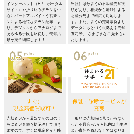
インターネット（HP・ポータル
当社には数多くの不動産売却実
サイト）や折り込みチラシを中
績があり、相続から離婚による
心にパートアルバイトや営業マ
財産分与まで幅広く対応しま
ンによる地道なチラシ配布によ
す。また、多くの売却事例より
り、デジタルからアナログまで
データにもとづく根拠ある売却
あらゆる手段を駆使し、売却活
査定等、 さまざまなご提案もい
動を完全網羅します！
たします。
すぐに
保証・診断サービスが
現金高価買取可！
充実
売却査定から最短でその日のう
一般的に売却時に見つからなか
ちに査定金額を提示させて頂き
った不具合も3か月以内は売主さ
ますので、すぐに現金化が可能
まが責任を負わなくてはなりま