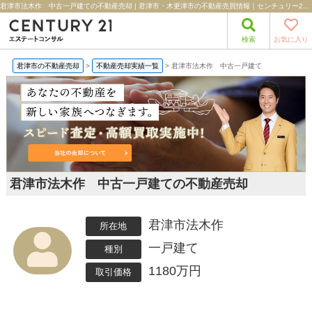
君津市法木作 中古一戸建ての不動産売却 | 君津市・木更津市の不動産売買情報｜センチュリー21エステートコンサル
検索
お気に入り
君津市の不動産売却
>
不動産売却実績一覧
>
君津市法木作 中古一戸建て
君津市法木作 中古一戸建ての不動産売却
君津市法木作
所在地
一戸建て
種別
1180万円
取引価格