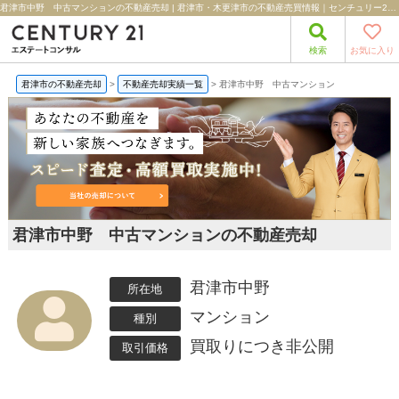
君津市中野 中古マンションの不動産売却 | 君津市・木更津市の不動産売買情報｜センチュリー21エステートコンサル
検索
お気に入り
君津市の不動産売却
>
不動産売却実績一覧
>
君津市中野 中古マンション
君津市中野 中古マンションの不動産売却
君津市中野
所在地
マンション
種別
買取りにつき非公開
取引価格