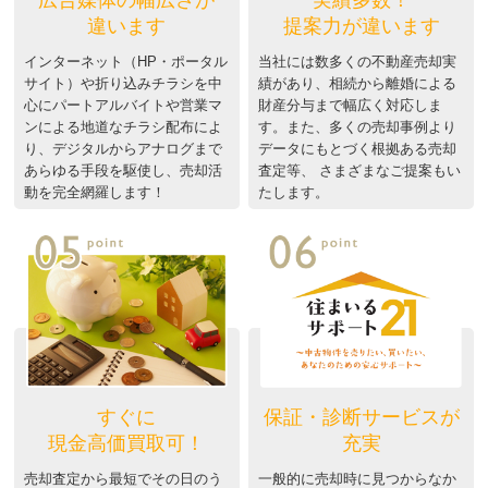
広告媒体の幅広さが
実績多数！
違います
提案力が違います
インターネット（HP・ポータル
当社には数多くの不動産売却実
サイト）や折り込みチラシを中
績があり、相続から離婚による
心にパートアルバイトや営業マ
財産分与まで幅広く対応しま
ンによる地道なチラシ配布によ
す。また、多くの売却事例より
り、デジタルからアナログまで
データにもとづく根拠ある売却
あらゆる手段を駆使し、売却活
査定等、 さまざまなご提案もい
動を完全網羅します！
たします。
すぐに
保証・診断サービスが
現金高価買取可！
充実
売却査定から最短でその日のう
一般的に売却時に見つからなか