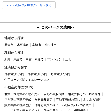
＜＜ 不動産売却実績の一覧へ戻る
このページの先頭へ
地域から探す
君津市
木更津市
富津市
袖ヶ浦市
種別から探す
新築一戸建て
中古一戸建て
マンション
土地
返済額から探す
月額返済5万円
月額返済6万円
月額返済7万円
住宅ローン控除シミュレーション
不動産売却について
君津・木更津の不動産売却
安心の買取保障
相続に伴うの不動産売却
空き家の不動産売却
無料売却査定
不動産売却の流れ
よくある質問
媒介契約の種類とは
仲介と買取の違い
不動産売却時の諸費用
少しでも高く売るポイント
仲介手数料について
相続相談