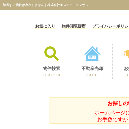
該当する物件は存在しません｜株式会社エステートコンサル
お気に入り
物件閲覧履歴
プライバシーポリシ
物件検索
不動産売却
お
SEARCH
SALE
相続に伴うの売却
不動産売却コラム
不動産売却実績
選ばれる理由
空き家の売却
買取保障制度
無料売却査定
当社の売却
お探しの
ホームページ
お手数ですが