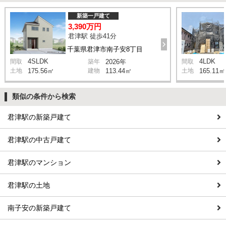
新築一戸建て
3,390万円
君津駅 徒歩41分
千葉県君津市南子安8丁目
4SLDK
4LDK
間取
築年
2026年
間取
土地
175.56㎡
建物
113.44㎡
土地
165.11㎡
類似の条件から検索
君津駅の新築戸建て
君津駅の中古戸建て
君津駅のマンション
君津駅の土地
南子安の新築戸建て