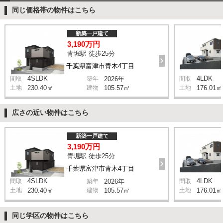
同じ価格帯の物件はこちら
新築一戸建て
3,190万円
青堀駅 徒歩25分
千葉県富津市青木4丁目
4SLDK
4LDK
間取
築年
2026年
間取
土地
230.40㎡
建物
105.57㎡
土地
176.01㎡
広さの近い物件はこちら
新築一戸建て
3,190万円
青堀駅 徒歩25分
千葉県富津市青木4丁目
4SLDK
4LDK
間取
築年
2026年
間取
土地
230.40㎡
建物
105.57㎡
土地
176.01㎡
同じ学区の物件はこちら