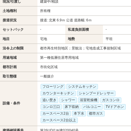
現況/引渡し
建築中/相談
土地権利
所有権
接道状況
接道: 北東 6.9ｍ 公道 道路幅: 6ｍ
-
-
セットバック
私道負担面積
地目
宅地
地勢
平坦
法令上の制限
都市再生特別地区；景観法；宅地造成工事規制区域
用途地域
第一種低層住居専用地域
都市計画
市街化区域
取引態様
一般媒介
フローリング
システムキッチン
カウンターキッチン
シャンプードレッサー
追い焚き
シャワー
浴室乾燥機
ガスコンロ
設備・条件
コンロ三口
床下収納
バルコニー
TVドアホン
カースペース2台
本下水
都市ガス
カースペース2台以上
建築確認番号
第26UDI1Ｗ建020040号