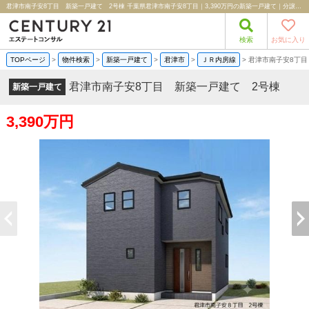
君津市南子安8丁目 新築一戸建て 2号棟 千葉県君津市南子安8丁目｜3,390万円の新築一戸建て｜分譲住宅や新築物件｜株式会社エステートコンサル
検索
お気に入り
TOPページ
>
物件検索
>
新築一戸建て
>
君津市
>
ＪＲ内房線
>
君津市南子安8丁目
君津市南子安8丁目 新築一戸建て 2号棟
新築一戸建て
3,390万円