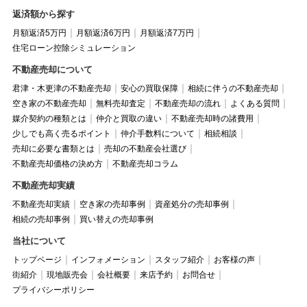
返済額から探す
月額返済5万円
月額返済6万円
月額返済7万円
住宅ローン控除シミュレーション
不動産売却について
君津・木更津の不動産売却
安心の買取保障
相続に伴うの不動産売却
空き家の不動産売却
無料売却査定
不動産売却の流れ
よくある質問
媒介契約の種類とは
仲介と買取の違い
不動産売却時の諸費用
少しでも高く売るポイント
仲介手数料について
相続相談
売却に必要な書類とは
売却の不動産会社選び
不動産売却価格の決め方
不動産売却コラム
不動産売却実績
不動産売却実績
空き家の売却事例
資産処分の売却事例
相続の売却事例
買い替えの売却事例
当社について
トップページ
インフォメーション
スタッフ紹介
お客様の声
街紹介
現地販売会
会社概要
来店予約
お問合せ
プライバシーポリシー