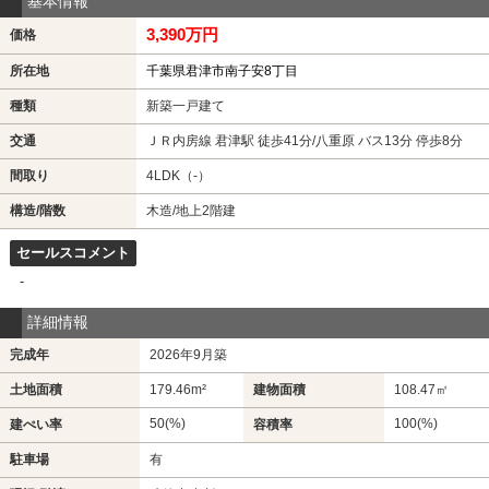
基本情報
3,390万円
価格
所在地
千葉県君津市南子安8丁目
種類
新築一戸建て
交通
ＪＲ内房線 君津駅 徒歩41分/八重原 バス13分 停歩8分
間取り
4LDK（-）
構造/階数
木造/地上2階建
セールスコメント
-
詳細情報
完成年
2026年9月築
土地面積
179.46m²
建物面積
108.47㎡
50(%)
100(%)
建ぺい率
容積率
駐車場
有