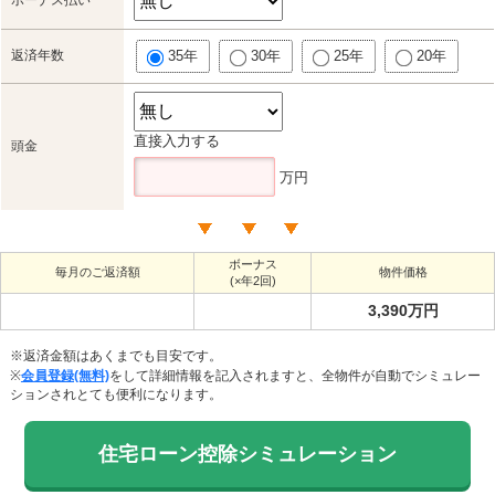
ボーナス払い
返済年数
35年
30年
25年
20年
直接入力する
頭金
万円
ボーナス
毎月のご返済額
物件価格
(×年2回)
3,390万円
※返済金額はあくまでも目安です。
※
会員登録(無料)
をして詳細情報を記入されますと、全物件が自動でシミュレー
ションされとても便利になります。
住宅ローン控除シミュレーション