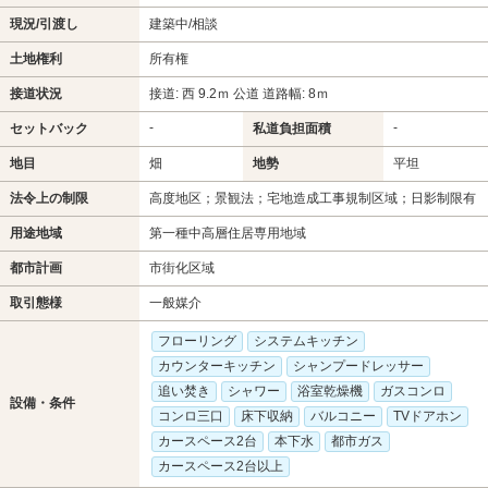
現況/引渡し
建築中/相談
土地権利
所有権
接道状況
接道: 西 9.2ｍ 公道 道路幅: 8ｍ
-
-
セットバック
私道負担面積
地目
畑
地勢
平坦
法令上の制限
高度地区；景観法；宅地造成工事規制区域；日影制限有
用途地域
第一種中高層住居専用地域
都市計画
市街化区域
取引態様
一般媒介
フローリング
システムキッチン
カウンターキッチン
シャンプードレッサー
追い焚き
シャワー
浴室乾燥機
ガスコンロ
設備・条件
コンロ三口
床下収納
バルコニー
TVドアホン
カースペース2台
本下水
都市ガス
カースペース2台以上