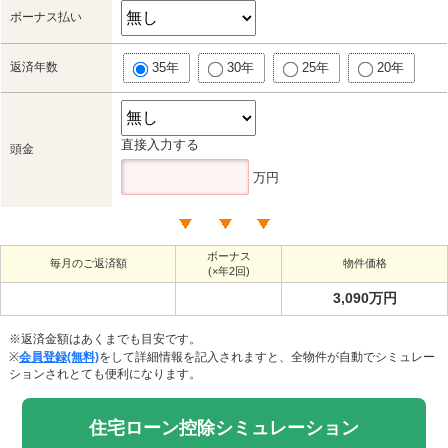
ボーナス払い
返済年数
35年
30年
25年
20年
直接入力する
頭金
万円
ボーナス
毎月のご返済額
物件価格
(×年2回)
3,090万円
※返済金額はあくまでも目安です。
※
会員登録(無料)
をして詳細情報を記入されますと、全物件が自動でシミュレー
ションされとても便利になります。
住宅ローン控除シミュレーション