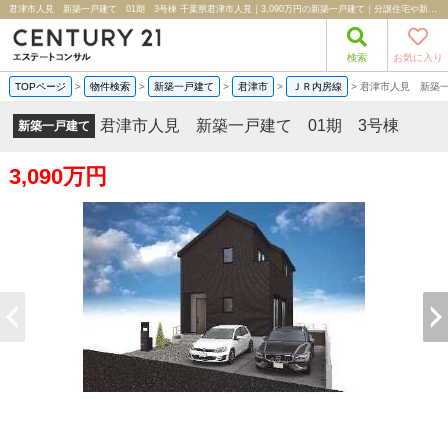
君津市人見 新築一戸建て 01期 3号棟 千葉県君津市人見｜3,090万円の新築一戸建て｜分譲住宅や新築物件｜株式会社エステートコンサル
検索
お気に入り
TOPページ
>
物件検索
>
新築一戸建て
>
君津市
>
ＪＲ内房線
>
君津市人見 新築一
君津市人見 新築一戸建て 01期 3号棟
新築一戸建て
3,090万円