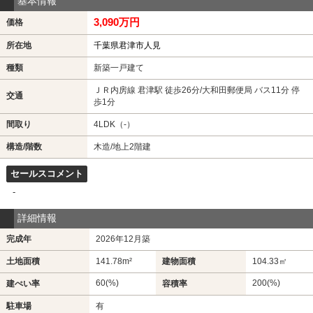
基本情報
3,090万円
価格
所在地
千葉県君津市人見
種類
新築一戸建て
ＪＲ内房線 君津駅 徒歩26分/大和田郵便局 バス11分 停
交通
歩1分
間取り
4LDK（-）
構造/階数
木造/地上2階建
セールスコメント
-
詳細情報
完成年
2026年12月築
土地面積
141.78m²
建物面積
104.33㎡
60(%)
200(%)
建ぺい率
容積率
駐車場
有