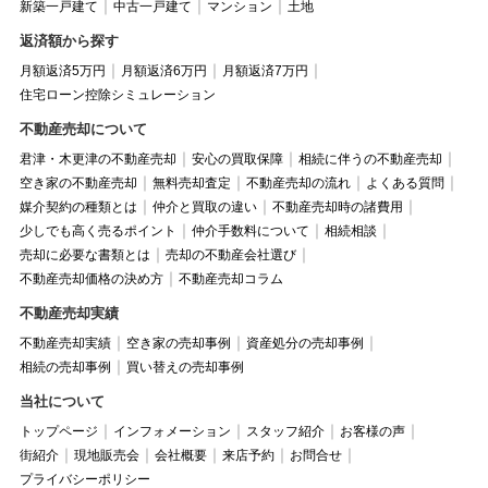
新築一戸建て
中古一戸建て
マンション
土地
返済額から探す
月額返済5万円
月額返済6万円
月額返済7万円
住宅ローン控除シミュレーション
不動産売却について
君津・木更津の不動産売却
安心の買取保障
相続に伴うの不動産売却
空き家の不動産売却
無料売却査定
不動産売却の流れ
よくある質問
媒介契約の種類とは
仲介と買取の違い
不動産売却時の諸費用
少しでも高く売るポイント
仲介手数料について
相続相談
売却に必要な書類とは
売却の不動産会社選び
不動産売却価格の決め方
不動産売却コラム
不動産売却実績
不動産売却実績
空き家の売却事例
資産処分の売却事例
相続の売却事例
買い替えの売却事例
当社について
トップページ
インフォメーション
スタッフ紹介
お客様の声
街紹介
現地販売会
会社概要
来店予約
お問合せ
プライバシーポリシー