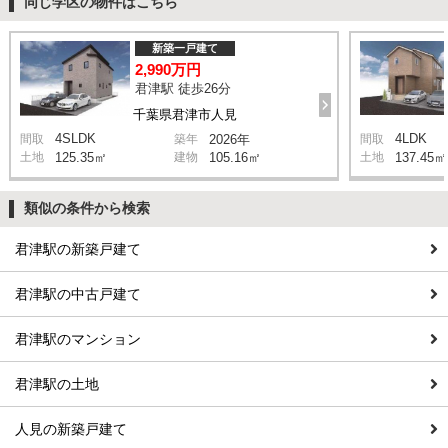
同じ学区の物件はこちら
新築一戸建て
2,990万円
君津駅 徒歩26分
千葉県君津市人見
4SLDK
4LDK
間取
築年
2026年
間取
土地
125.35㎡
建物
105.16㎡
土地
137.45㎡
類似の条件から検索
君津駅の新築戸建て
君津駅の中古戸建て
君津駅のマンション
君津駅の土地
人見の新築戸建て