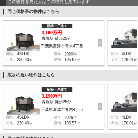
この物件を見た人はこの物件も見ています
同じ価格帯の物件はこちら
新築一戸建て
3,190万円
青堀駅 徒歩25分
千葉県富津市青木4丁目
4SLDK
4LDK
間取
築年
2026年
間取
土地
230.40㎡
建物
105.57㎡
土地
176.01㎡
広さの近い物件はこちら
新築一戸建て
3,190万円
青堀駅 徒歩25分
千葉県富津市青木4丁目
4SLDK
4LDK
間取
築年
2026年
間取
土地
230.40㎡
建物
105.57㎡
土地
176.01㎡