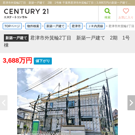
君津市外箕輪2丁目 新築一戸建て 2期 1号棟 千葉県君津市外箕輪2丁目｜3,688万円の新築一戸建て｜分譲住宅や新築物件｜株式会社エステートコンサル
検索
お気に入り
TOPページ
>
物件検索
>
新築一戸建て
>
君津市
>
ＪＲ内房線
>
君津市外箕輪2丁目
君津市外箕輪2丁目 新築一戸建て 2期 1号
新築一戸建て
棟
3,688万円
値下がり