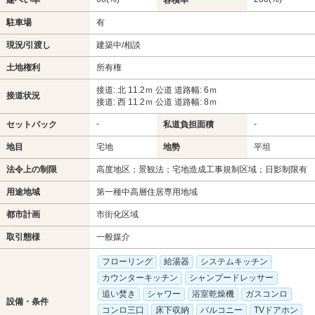
建ぺい率
容積率
駐車場
有
現況/引渡し
建築中/相談
土地権利
所有権
接道: 北 11.2ｍ 公道 道路幅: 6ｍ
接道状況
接道: 西 11.2ｍ 公道 道路幅: 8ｍ
-
-
セットバック
私道負担面積
地目
宅地
地勢
平坦
法令上の制限
高度地区；景観法；宅地造成工事規制区域；日影制限有
用途地域
第一種中高層住居専用地域
都市計画
市街化区域
取引態様
一般媒介
フローリング
給湯器
システムキッチン
カウンターキッチン
シャンプードレッサー
追い焚き
シャワー
浴室乾燥機
ガスコンロ
設備・条件
コンロ三口
床下収納
バルコニー
TVドアホン