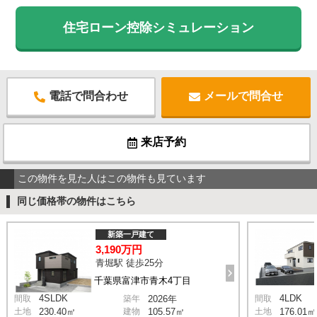
住宅ローン控除シミュレーション
電話で問合わせ
メールで問合せ
来店予約
この物件を見た人はこの物件も見ています
同じ価格帯の物件はこちら
新築一戸建て
3,190万円
青堀駅 徒歩25分
千葉県富津市青木4丁目
4SLDK
4LDK
間取
築年
2026年
間取
土地
230.40㎡
建物
105.57㎡
土地
176.01㎡