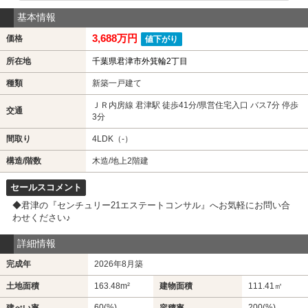
基本情報
3,688万円
価格
値下がり
所在地
千葉県君津市外箕輪2丁目
種類
新築一戸建て
ＪＲ内房線 君津駅 徒歩41分/県営住宅入口 バス7分 停歩
交通
3分
間取り
4LDK（-）
構造/階数
木造/地上2階建
セールスコメント
◆君津の『センチュリー21エステートコンサル』へお気軽にお問い合
わせください♪
詳細情報
完成年
2026年8月築
土地面積
163.48m²
建物面積
111.41㎡
60(%)
200(%)