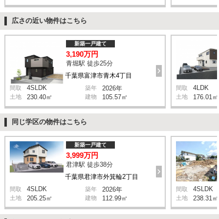
広さの近い物件はこちら
新築一戸建て
3,190万円
青堀駅 徒歩25分
千葉県富津市青木4丁目
4SLDK
4LDK
間取
築年
2026年
間取
土地
230.40㎡
建物
105.57㎡
土地
176.01㎡
同じ学区の物件はこちら
新築一戸建て
3,999万円
君津駅 徒歩38分
千葉県君津市外箕輪2丁目
4SLDK
4SLDK
間取
築年
2026年
間取
土地
205.25㎡
建物
112.99㎡
土地
238.31㎡