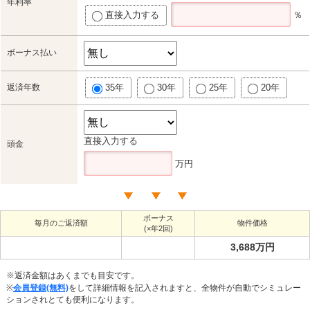
年利率
直接入力する
％
ボーナス払い
返済年数
35年
30年
25年
20年
直接入力する
頭金
万円
ボーナス
毎月のご返済額
物件価格
(×年2回)
3,688万円
※返済金額はあくまでも目安です。
※
会員登録(無料)
をして詳細情報を記入されますと、全物件が自動でシミュレー
ションされとても便利になります。