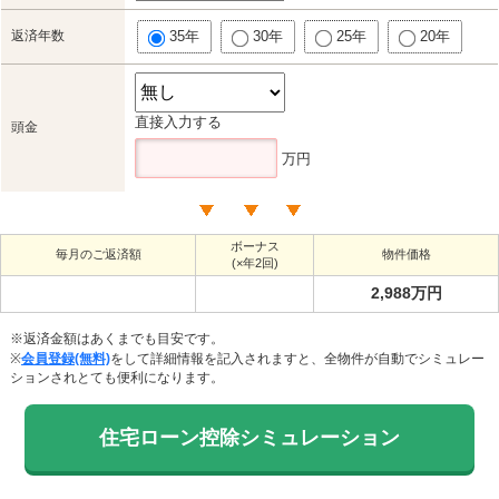
返済年数
35年
30年
25年
20年
直接入力する
頭金
万円
ボーナス
毎月のご返済額
物件価格
(×年2回)
2,988万円
※返済金額はあくまでも目安です。
※
会員登録(無料)
をして詳細情報を記入されますと、全物件が自動でシミュレー
ションされとても便利になります。
住宅ローン控除シミュレーション