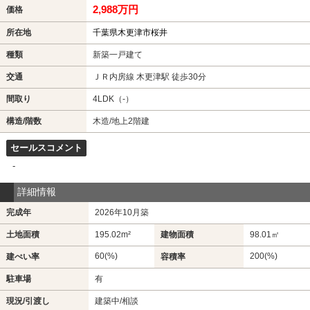
2,988万円
価格
所在地
千葉県木更津市桜井
種類
新築一戸建て
交通
ＪＲ内房線 木更津駅 徒歩30分
間取り
4LDK（-）
構造/階数
木造/地上2階建
セールスコメント
-
詳細情報
完成年
2026年10月築
土地面積
195.02m²
建物面積
98.01㎡
60(%)
200(%)
建ぺい率
容積率
駐車場
有
現況/引渡し
建築中/相談