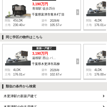
3,190万円
青堀駅 徒歩25分
千葉県富津市青木4丁目
4SLDK
4LDK
間取
築年
2026年
間取
土地
230.40㎡
建物
105.57㎡
土地
176.01㎡
同じ学区の物件はこちら
新築一戸建て
3,190万円
巌根駅 西山 バス12分 停歩5分
千葉県木更津市高柳
4LDK
4LDK
間取
築年
2026年
間取
土地
176.01㎡
建物
102.67㎡
土地
176.00㎡
類似の条件から検索
木更津駅の新築戸建て
木更津駅の中古戸建て