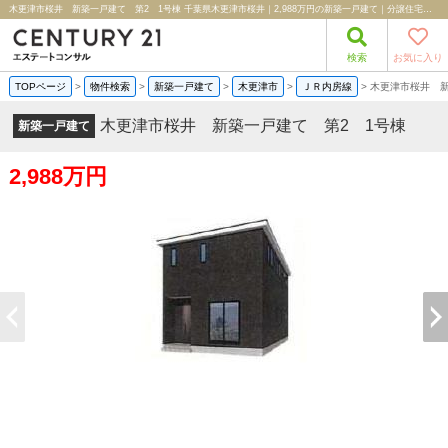
木更津市桜井 新築一戸建て 第2 1号棟 千葉県木更津市桜井｜2,988万円の新築一戸建て｜分譲住宅や新築物件｜株式会社エステートコンサル
検索
お気に入り
TOPページ
>
物件検索
>
新築一戸建て
>
木更津市
>
ＪＲ内房線
>
木更津市桜井 新
木更津市桜井 新築一戸建て 第2 1号棟
新築一戸建て
2,988万円