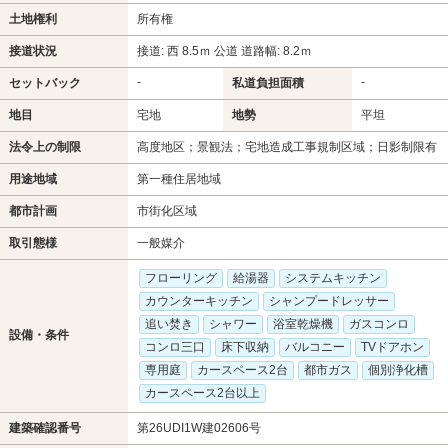
土地権利
所有権
接道状況
接道: 西 8.5ｍ 公道 道路幅: 8.2ｍ
-
-
セットバック
私道負担面積
地目
宅地
地勢
平坦
法令上の制限
高度地区；景観法；宅地造成工事規制区域；日影制限有
用途地域
第一種住居地域
都市計画
市街化区域
取引態様
一般媒介
フローリング
給湯器
システムキッチン
カウンターキッチン
シャンプードレッサー
追い焚き
シャワー
浴室乾燥機
ガスコンロ
設備・条件
コンロ三口
床下収納
バルコニー
TVドアホン
専用庭
カースペース2台
都市ガス
個別浄化槽
カースペース2台以上
建築確認番号
第26UDI1W建02606号