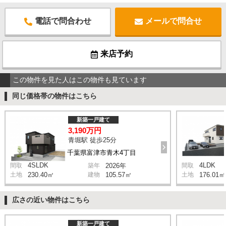
電話で問合わせ
メールで問合せ
来店予約
この物件を見た人はこの物件も見ています
同じ価格帯の物件はこちら
新築一戸建て
3,190万円
青堀駅 徒歩25分
千葉県富津市青木4丁目
4SLDK
4LDK
間取
築年
2026年
間取
土地
230.40㎡
建物
105.57㎡
土地
176.01㎡
広さの近い物件はこちら
新築一戸建て