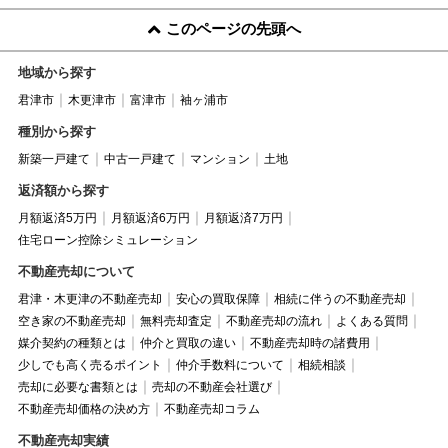
このページの先頭へ
地域から探す
君津市
木更津市
富津市
袖ヶ浦市
種別から探す
新築一戸建て
中古一戸建て
マンション
土地
返済額から探す
月額返済5万円
月額返済6万円
月額返済7万円
住宅ローン控除シミュレーション
不動産売却について
君津・木更津の不動産売却
安心の買取保障
相続に伴うの不動産売却
空き家の不動産売却
無料売却査定
不動産売却の流れ
よくある質問
媒介契約の種類とは
仲介と買取の違い
不動産売却時の諸費用
少しでも高く売るポイント
仲介手数料について
相続相談
売却に必要な書類とは
売却の不動産会社選び
不動産売却価格の決め方
不動産売却コラム
不動産売却実績