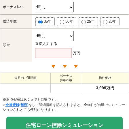
ボーナス払い
返済年数
35年
30年
25年
20年
直接入力する
頭金
万円
ボーナス
毎月のご返済額
物件価格
(×年2回)
3,999万円
※返済金額はあくまでも目安です。
※
会員登録(無料)
をして詳細情報を記入されますと、全物件が自動でシミュレー
ションされとても便利になります。
住宅ローン控除シミュレーション