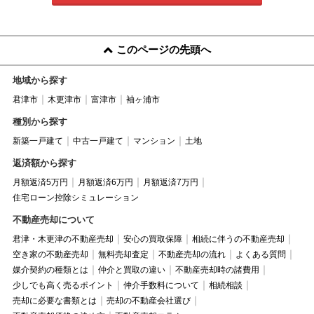
このページの先頭へ
地域から探す
君津市
木更津市
富津市
袖ヶ浦市
種別から探す
新築一戸建て
中古一戸建て
マンション
土地
返済額から探す
月額返済5万円
月額返済6万円
月額返済7万円
住宅ローン控除シミュレーション
不動産売却について
君津・木更津の不動産売却
安心の買取保障
相続に伴うの不動産売却
空き家の不動産売却
無料売却査定
不動産売却の流れ
よくある質問
媒介契約の種類とは
仲介と買取の違い
不動産売却時の諸費用
少しでも高く売るポイント
仲介手数料について
相続相談
売却に必要な書類とは
売却の不動産会社選び