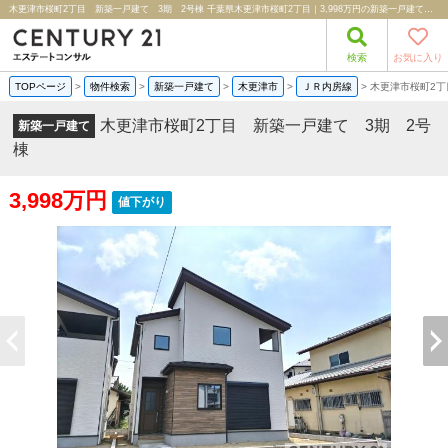
木更津市桜町2丁目 新築一戸建て 3期 2号棟 千葉県木更津市桜町2丁目｜3,998万円の新築一戸建て｜分譲住宅や新築物件｜株式会社エステートコンサル
検索
お気に入り
TOPページ
>
物件検索
>
新築一戸建て
>
木更津市
>
ＪＲ内房線
>
木更津市桜町2丁
木更津市桜町2丁目 新築一戸建て 3期 2号
新築一戸建て
棟
3,998万円
値下がり