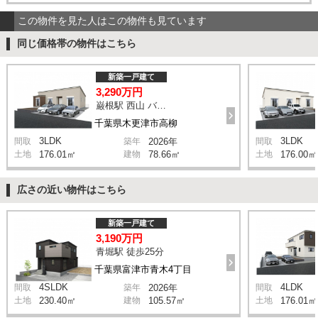
この物件を見た人はこの物件も見ています
同じ価格帯の物件はこちら
新築一戸建て
3,290万円
巌根駅 西山 バス12分 停歩5分
千葉県木更津市高柳
3LDK
3LDK
間取
築年
2026年
間取
土地
176.01㎡
建物
78.66㎡
土地
176.00㎡
広さの近い物件はこちら
新築一戸建て
3,190万円
青堀駅 徒歩25分
千葉県富津市青木4丁目
4SLDK
4LDK
間取
築年
2026年
間取
土地
230.40㎡
建物
105.57㎡
土地
176.01㎡