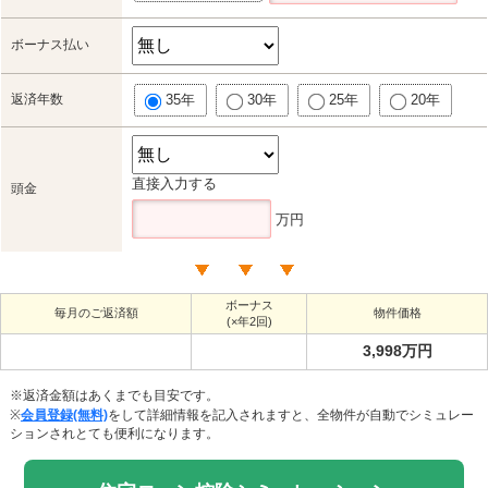
ボーナス払い
返済年数
35年
30年
25年
20年
直接入力する
頭金
万円
ボーナス
毎月のご返済額
物件価格
(×年2回)
3,998万円
※返済金額はあくまでも目安です。
※
会員登録(無料)
をして詳細情報を記入されますと、全物件が自動でシミュレー
ションされとても便利になります。