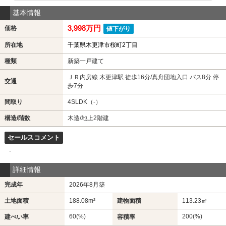
基本情報
3,998万円
価格
値下がり
所在地
千葉県木更津市桜町2丁目
種類
新築一戸建て
ＪＲ内房線 木更津駅 徒歩16分/真舟団地入口 バス8分 停
交通
歩7分
間取り
4SLDK（-）
構造/階数
木造/地上2階建
セールスコメント
-
詳細情報
完成年
2026年8月築
土地面積
188.08m²
建物面積
113.23㎡
60(%)
200(%)
建ぺい率
容積率