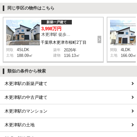
同じ学区の物件はこちら
新築一戸建て
3,998万円
木更津駅 徒歩16分
千葉県木更津市桜町2丁目
4SLDK
4LDK
間取
築年
2026年
間取
土地
188.09㎡
建物
116.13㎡
土地
166.00㎡
類似の条件から検索
木更津駅の新築戸建て
木更津駅の中古戸建て
木更津駅のマンション
木更津駅の土地