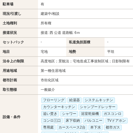
駐車場
有
現況/引渡し
建築中/相談
土地権利
所有権
接道状況
接道: 西 公道 道路幅: 6ｍ
-
-
セットバック
私道負担面積
地目
宅地
地勢
平坦
法令上の制限
高度地区；景観法；宅地造成工事規制区域；日影制限有
用途地域
第一種住居地域
都市計画
市街化区域
取引態様
一般媒介
フローリング
給湯器
システムキッチン
カウンターキッチン
シャンプードレッサー
追い焚き
シャワー
浴室乾燥機
ガスコンロ
設備・条件
コンロ三口
床下収納
バルコニー
TVドアホン
専用庭
カースペース2台
本下水
都市ガス