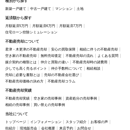
種別から探す
新築一戸建て
中古一戸建て
マンション
土地
返済額から探す
月額返済5万円
月額返済6万円
月額返済7万円
住宅ローン控除シミュレーション
不動産売却について
君津・木更津の不動産売却
安心の買取保障
相続に伴うの不動産売却
空き家の不動産売却
無料売却査定
不動産売却の流れ
よくある質問
媒介契約の種類とは
仲介と買取の違い
不動産売却時の諸費用
少しでも高く売るポイント
仲介手数料について
相続相談
売却に必要な書類とは
売却の不動産会社選び
不動産売却価格の決め方
不動産売却コラム
不動産売却実績
不動産売却実績
空き家の売却事例
資産処分の売却事例
相続の売却事例
買い替えの売却事例
当社について
トップページ
インフォメーション
スタッフ紹介
お客様の声
街紹介
現地販売会
会社概要
来店予約
お問合せ