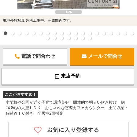
1/26
現地外観写真 外構工事中、完成間近です。
電話で問合わせ
メールで問合せ
来店予約
ここがおすすめ！
小学校や公園が近く子育て環境良好 開放的で明るい吹き抜け 約
24.8帖の大型ＬＤＫ おしゃれな窓際カフェカウンター 土間収納・
各階ＷＩＣ付き 全居室2面採光