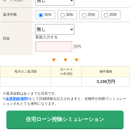
ボーナス払い
返済年数
35年
30年
25年
20年
直接入力する
頭金
万円
ボーナス
毎月のご返済額
物件価格
(×年2回)
3,190万円
※返済金額はあくまでも目安です。
※
会員登録(無料)
をして詳細情報を記入されますと、全物件が自動でシミュレー
ションされとても便利になります。
住宅ローン控除シミュレーション