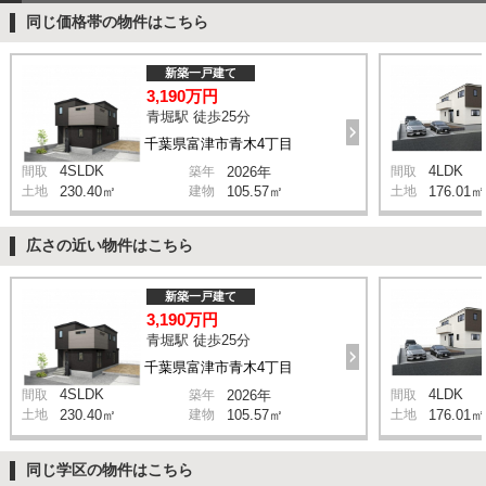
同じ価格帯の物件はこちら
新築一戸建て
3,190万円
青堀駅 徒歩25分
千葉県富津市青木4丁目
4SLDK
4LDK
間取
築年
2026年
間取
土地
230.40㎡
建物
105.57㎡
土地
176.01㎡
広さの近い物件はこちら
新築一戸建て
3,190万円
青堀駅 徒歩25分
千葉県富津市青木4丁目
4SLDK
4LDK
間取
築年
2026年
間取
土地
230.40㎡
建物
105.57㎡
土地
176.01㎡
同じ学区の物件はこちら