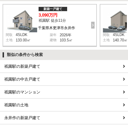
新築一戸建て
3,090万円
祇園駅 徒歩11分
千葉県木更津市永井作
4SLDK
4SLDK
間取
築年
2026年
間取
土地
133.00㎡
建物
103.5㎡
土地
140.70㎡
類似の条件から検索
祇園駅の新築戸建て
祇園駅の中古戸建て
祇園駅のマンション
祇園駅の土地
永井作の新築戸建て