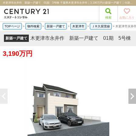
木更津市永井作 新築一戸建て 01期 5号棟 千葉県木更津市永井作｜3,190万円の新築一戸建て｜分譲住宅や新築物件｜株式会社エステートコンサル
検索
お気に入り
TOPページ
>
物件検索
>
新築一戸建て
>
木更津市
>
ＪＲ久留里線
>
木更津市永井作
木更津市永井作 新築一戸建て 01期 5号棟
新築一戸建て
3,190万円