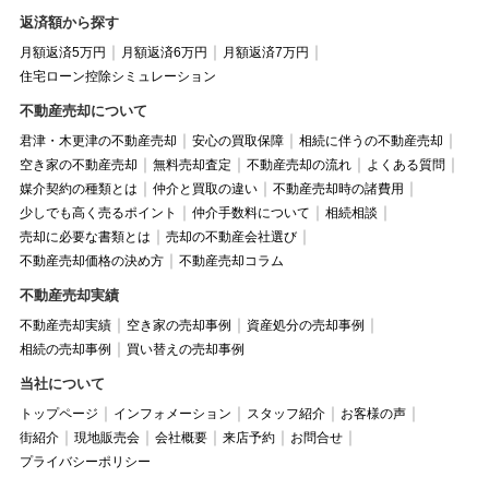
返済額から探す
月額返済5万円
月額返済6万円
月額返済7万円
住宅ローン控除シミュレーション
不動産売却について
君津・木更津の不動産売却
安心の買取保障
相続に伴うの不動産売却
空き家の不動産売却
無料売却査定
不動産売却の流れ
よくある質問
媒介契約の種類とは
仲介と買取の違い
不動産売却時の諸費用
少しでも高く売るポイント
仲介手数料について
相続相談
売却に必要な書類とは
売却の不動産会社選び
不動産売却価格の決め方
不動産売却コラム
不動産売却実績
不動産売却実績
空き家の売却事例
資産処分の売却事例
相続の売却事例
買い替えの売却事例
当社について
トップページ
インフォメーション
スタッフ紹介
お客様の声
街紹介
現地販売会
会社概要
来店予約
お問合せ
プライバシーポリシー