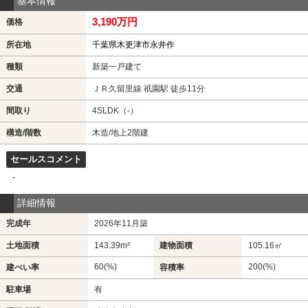
基本情報
3,190万円
価格
所在地
千葉県木更津市永井作
種類
新築一戸建て
交通
ＪＲ久留里線 祇園駅 徒歩11分
間取り
4SLDK（-）
構造/階数
木造/地上2階建
セールスコメント
-
詳細情報
完成年
2026年11月築
土地面積
143.39m²
建物面積
105.16㎡
60(%)
200(%)
建ぺい率
容積率
駐車場
有