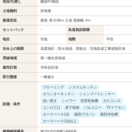
現況/引渡し
建築中/相談
土地権利
所有権
接道状況
接道: 南 9.98ｍ 公道 道路幅: 4ｍ
-
-
セットバック
私道負担面積
地目
宅地
地勢
平坦
法令上の制限
高度地区；防火地域；景観法；宅地造成工事規制区域
用途地域
第一種住居地域
都市計画
市街化区域
取引態様
一般媒介
フローリング
システムキッチン
カウンターキッチン
シャンプードレッサー
追い焚き
シャワー
浴室乾燥機
ガスコンロ
設備・条件
コンロ三口
床下収納
バルコニー
TVドアホン
カースペース2台
個別プロパン
個別浄化槽
カースペース2台以上
建築確認番号
第25UDI1W建14908号