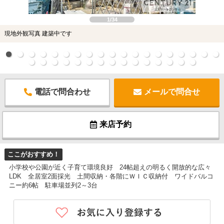
1/34
現地外観写真 建築中です
電話で問合わせ
メールで問合せ
来店予約
ここがおすすめ！
小学校や公園が近く子育て環境良好 24帖超えの明るく開放的な広々
LDK 全居室2面採光 土間収納・各階にＷＩＣ収納付 ワイドバルコ
ニー約6帖 駐車場並列2～3台