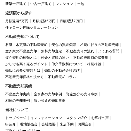
新築一戸建て
中古一戸建て
マンション
土地
返済額から探す
月額返済5万円
月額返済6万円
月額返済7万円
住宅ローン控除シミュレーション
不動産売却について
君津・木更津の不動産売却
安心の買取保障
相続に伴うの不動産売却
空き家の不動産売却
無料売却査定
不動産売却の流れ
よくある質問
媒介契約の種類とは
仲介と買取の違い
不動産売却時の諸費用
少しでも高く売るポイント
仲介手数料について
相続相談
売却に必要な書類とは
売却の不動産会社選び
不動産売却価格の決め方
不動産売却コラム
不動産売却実績
不動産売却実績
空き家の売却事例
資産処分の売却事例
相続の売却事例
買い替えの売却事例
当社について
トップページ
インフォメーション
スタッフ紹介
お客様の声
街紹介
現地販売会
会社概要
来店予約
お問合せ
プライバシーポリシー