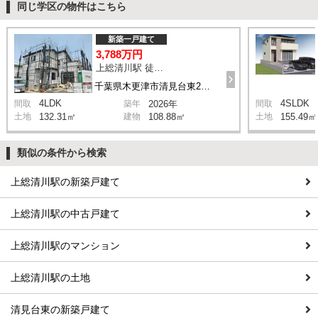
同じ学区の物件はこちら
新築一戸建て
3,788万円
上総清川駅 徒歩19分
千葉県木更津市清見台東2丁目
4LDK
4SLDK
間取
築年
2026年
間取
土地
132.31㎡
建物
108.88㎡
土地
155.49㎡
類似の条件から検索
上総清川駅の新築戸建て
上総清川駅の中古戸建て
上総清川駅のマンション
上総清川駅の土地
清見台東の新築戸建て