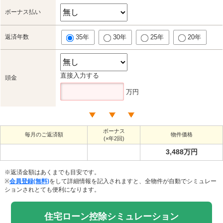
ボーナス払い
返済年数
35年
30年
25年
20年
直接入力する
頭金
万円
ボーナス
毎月のご返済額
物件価格
(×年2回)
3,488万円
※返済金額はあくまでも目安です。
※
会員登録(無料)
をして詳細情報を記入されますと、全物件が自動でシミュレー
ションされとても便利になります。
住宅ローン控除シミュレーション