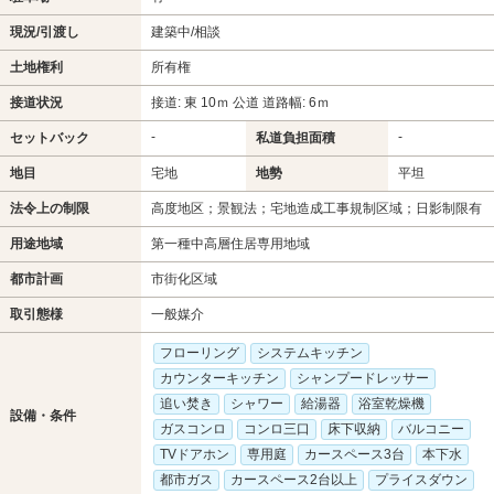
現況/引渡し
建築中/相談
土地権利
所有権
接道状況
接道: 東 10ｍ 公道 道路幅: 6ｍ
-
-
セットバック
私道負担面積
地目
宅地
地勢
平坦
法令上の制限
高度地区；景観法；宅地造成工事規制区域；日影制限有
用途地域
第一種中高層住居専用地域
都市計画
市街化区域
取引態様
一般媒介
フローリング
システムキッチン
カウンターキッチン
シャンプードレッサー
追い焚き
シャワー
給湯器
浴室乾燥機
設備・条件
ガスコンロ
コンロ三口
床下収納
バルコニー
TVドアホン
専用庭
カースペース3台
本下水
都市ガス
カースペース2台以上
プライスダウン