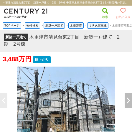
木更津市清見台東2丁目 新築一戸建て 2期 2号棟 千葉県木更津市清見台東2丁目｜3,488万円の新築一戸建て｜分譲住宅や新築物件｜株式会社エステートコンサル
検索
お気に入り
TOPページ
>
物件検索
>
新築一戸建て
>
木更津市
>
ＪＲ久留里線
>
木更津市清見台
木更津市清見台東2丁目 新築一戸建て 2
新築一戸建て
期 2号棟
3,488万円
値下がり