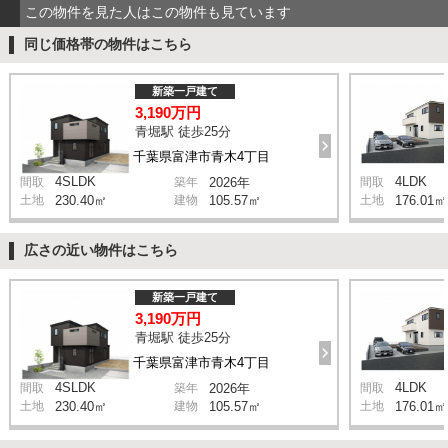
この物件を見た人はこの物件も見ています
同じ価格帯の物件はこちら
新築一戸建て
3,190万円
青堀駅 徒歩25分
千葉県富津市青木4丁目
4SLDK
4LDK
間取
築年
2026年
間取
土地
230.40㎡
建物
105.57㎡
土地
176.01㎡
広さの近い物件はこちら
新築一戸建て
3,190万円
青堀駅 徒歩25分
千葉県富津市青木4丁目
4SLDK
4LDK
間取
築年
2026年
間取
土地
230.40㎡
建物
105.57㎡
土地
176.01㎡