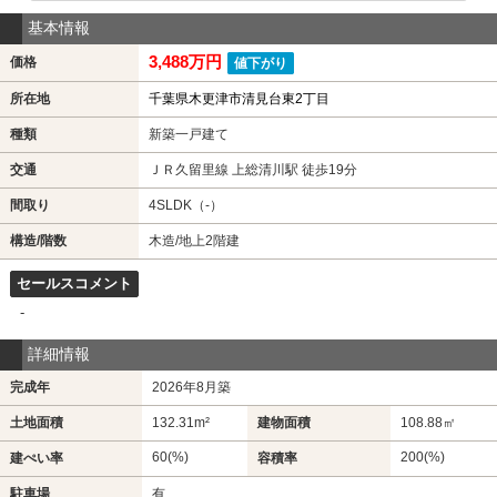
基本情報
3,488万円
価格
値下がり
所在地
千葉県木更津市清見台東2丁目
種類
新築一戸建て
交通
ＪＲ久留里線 上総清川駅 徒歩19分
間取り
4SLDK（-）
構造/階数
木造/地上2階建
セールスコメント
-
詳細情報
完成年
2026年8月築
土地面積
132.31m²
建物面積
108.88㎡
60(%)
200(%)
建ぺい率
容積率
駐車場
有