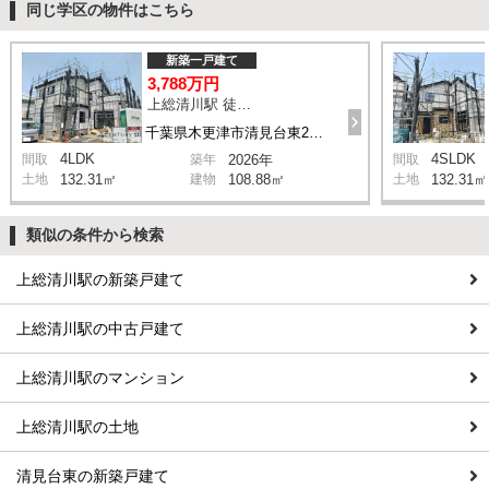
同じ学区の物件はこちら
新築一戸建て
3,788万円
上総清川駅 徒歩19分
千葉県木更津市清見台東2丁目
4LDK
4SLDK
間取
築年
2026年
間取
土地
132.31㎡
建物
108.88㎡
土地
132.31㎡
類似の条件から検索
上総清川駅の新築戸建て
上総清川駅の中古戸建て
上総清川駅のマンション
上総清川駅の土地
清見台東の新築戸建て