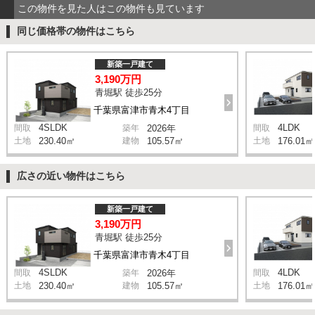
この物件を見た人はこの物件も見ています
同じ価格帯の物件はこちら
新築一戸建て
3,190万円
青堀駅 徒歩25分
千葉県富津市青木4丁目
4SLDK
4LDK
間取
築年
2026年
間取
土地
230.40㎡
建物
105.57㎡
土地
176.01㎡
広さの近い物件はこちら
新築一戸建て
3,190万円
青堀駅 徒歩25分
千葉県富津市青木4丁目
4SLDK
4LDK
間取
築年
2026年
間取
土地
230.40㎡
建物
105.57㎡
土地
176.01㎡