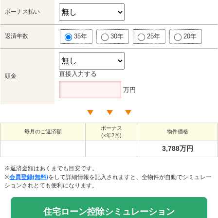
ボーナス払い
返済年数
35年
30年
25年
20年
直接入力する
頭金
万円
ボーナス
毎月のご返済額
物件価格
(×年2回)
3,788万円
※返済金額はあくまでも目安です。
※
会員登録(無料)
をして詳細情報を記入されますと、全物件が自動でシミュレー
ションされとても便利になります。
住宅ローン控除シミュレーション