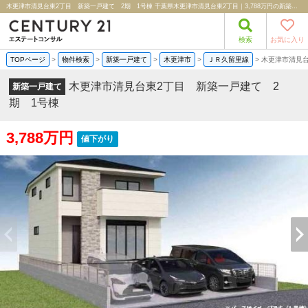
木更津市清見台東2丁目 新築一戸建て 2期 1号棟 千葉県木更津市清見台東2丁目｜3,788万円の新築一戸建て｜分譲住宅や新築物件｜株式会社エステートコンサル
検索
お気に入り
TOPページ
>
物件検索
>
新築一戸建て
>
木更津市
>
ＪＲ久留里線
>
木更津市清見台
木更津市清見台東2丁目 新築一戸建て 2
新築一戸建て
期 1号棟
3,788万円
値下がり