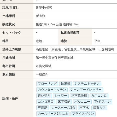
現況/引渡し
建築中/相談
土地権利
所有権
接道状況
接道: 南 7.7ｍ 公道 道路幅: 6ｍ
-
-
セットバック
私道負担面積
地目
宅地
地勢
平坦
法令上の制限
高度地区；景観法；宅地造成工事規制区域；日影制限有
用途地域
第一種中高層住居専用地域
都市計画
市街化区域
取引態様
一般媒介
フローリング
給湯器
システムキッチン
カウンターキッチン
シャンプードレッサー
追い焚き
シャワー
浴室乾燥機
ガスコンロ
設備・条件
コンロ三口
床下収納
バルコニー
TVドアホン
専用庭
カースペース3台
本下水
都市ガス
カースペース2台以上
プライスダウン