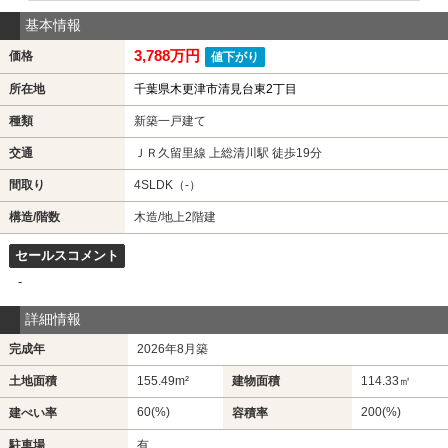
基本情報
3,788万円
価格
値下がり
所在地
千葉県木更津市清見台東2丁目
種類
新築一戸建て
交通
ＪＲ久留里線 上総清川駅 徒歩19分
間取り
4SLDK（-）
構造/階数
木造/地上2階建
セールスコメント
-
詳細情報
完成年
2026年8月築
土地面積
155.49m²
建物面積
114.33㎡
60(%)
200(%)
建ぺい率
容積率
駐車場
有