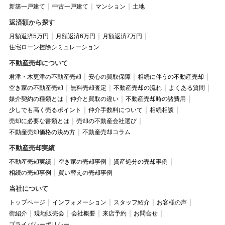
新築一戸建て
中古一戸建て
マンション
土地
返済額から探す
月額返済5万円
月額返済6万円
月額返済7万円
住宅ローン控除シミュレーション
不動産売却について
君津・木更津の不動産売却
安心の買取保障
相続に伴うの不動産売却
空き家の不動産売却
無料売却査定
不動産売却の流れ
よくある質問
媒介契約の種類とは
仲介と買取の違い
不動産売却時の諸費用
少しでも高く売るポイント
仲介手数料について
相続相談
売却に必要な書類とは
売却の不動産会社選び
不動産売却価格の決め方
不動産売却コラム
不動産売却実績
不動産売却実績
空き家の売却事例
資産処分の売却事例
相続の売却事例
買い替えの売却事例
当社について
トップページ
インフォメーション
スタッフ紹介
お客様の声
街紹介
現地販売会
会社概要
来店予約
お問合せ
プライバシーポリシー