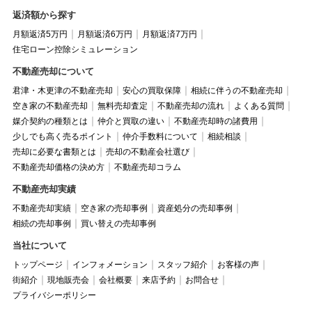
返済額から探す
月額返済5万円
月額返済6万円
月額返済7万円
住宅ローン控除シミュレーション
不動産売却について
君津・木更津の不動産売却
安心の買取保障
相続に伴うの不動産売却
空き家の不動産売却
無料売却査定
不動産売却の流れ
よくある質問
媒介契約の種類とは
仲介と買取の違い
不動産売却時の諸費用
少しでも高く売るポイント
仲介手数料について
相続相談
売却に必要な書類とは
売却の不動産会社選び
不動産売却価格の決め方
不動産売却コラム
不動産売却実績
不動産売却実績
空き家の売却事例
資産処分の売却事例
相続の売却事例
買い替えの売却事例
当社について
トップページ
インフォメーション
スタッフ紹介
お客様の声
街紹介
現地販売会
会社概要
来店予約
お問合せ
プライバシーポリシー