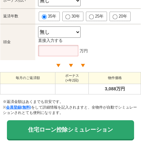
ボーナス払い
返済年数
35年
30年
25年
20年
直接入力する
頭金
万円
ボーナス
毎月のご返済額
物件価格
(×年2回)
3,088万円
※返済金額はあくまでも目安です。
※
会員登録(無料)
をして詳細情報を記入されますと、全物件が自動でシミュレー
ションされとても便利になります。
住宅ローン控除シミュレーション