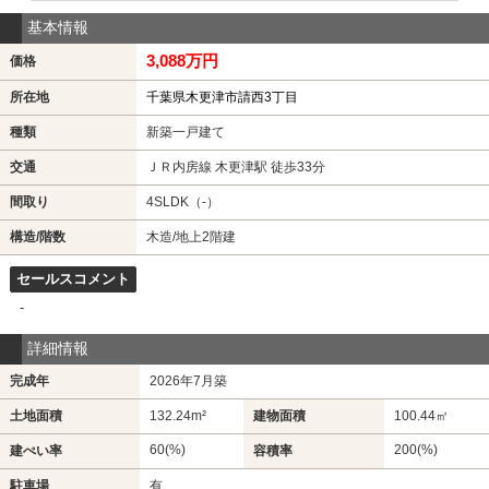
基本情報
3,088万円
価格
所在地
千葉県木更津市請西3丁目
種類
新築一戸建て
交通
ＪＲ内房線 木更津駅 徒歩33分
間取り
4SLDK（-）
構造/階数
木造/地上2階建
セールスコメント
-
詳細情報
完成年
2026年7月築
土地面積
132.24m²
建物面積
100.44㎡
60(%)
200(%)
建ぺい率
容積率
駐車場
有