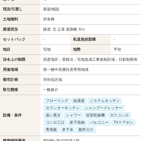
現況/引渡し
新築/相談
土地権利
所有権
接道状況
接道: 北 公道 道路幅: 6ｍ
-
-
セットバック
私道負担面積
地目
宅地
地勢
平坦
法令上の制限
高度地区；景観法；宅地造成工事規制区域；日影制限有
用途地域
第一種中高層住居専用地域
都市計画
市街化区域
取引態様
一般媒介
フローリング
給湯器
システムキッチン
カウンターキッチン
シャンプードレッサー
設備・条件
追い焚き
シャワー
浴室乾燥機
ガスコンロ
コンロ三口
床下収納
バルコニー
TVドアホン
専用庭
本下水
都市ガス
建築確認番号
第HPA-26-02028-1号