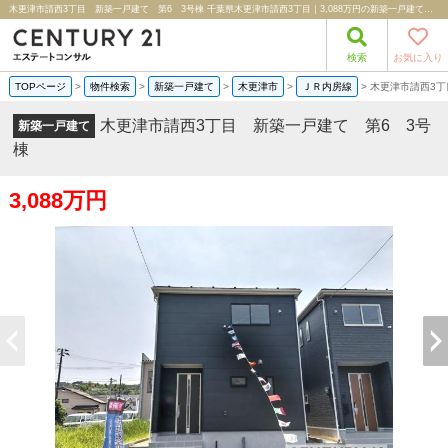
木更津市請西3丁目 新築一戸建て 第6 3号棟 千葉県木更津市請西3丁目｜3,088万円の新築一戸建て｜分譲住宅や新築物件｜株式会社エステートコンサル
検索
お気に入り
TOPページ
>
物件検索
>
新築一戸建て
>
木更津市
>
ＪＲ内房線
>
木更津市請西3丁
木更津市請西3丁目 新築一戸建て 第6 3号
新築一戸建て
棟
3,088万円