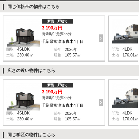
同じ価格帯の物件はこちら
新築一戸建て
3,190万円
青堀駅 徒歩25分
千葉県富津市青木4丁目
4SLDK
4LDK
間取
築年
2026年
間取
土地
230.40㎡
建物
105.57㎡
土地
176.01㎡
広さの近い物件はこちら
新築一戸建て
3,190万円
青堀駅 徒歩25分
千葉県富津市青木4丁目
4SLDK
4LDK
間取
築年
2026年
間取
土地
230.40㎡
建物
105.57㎡
土地
176.01㎡
同じ学区の物件はこちら