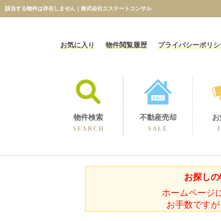
該当する物件は存在しません｜株式会社エステートコンサル
お気に入り
物件閲覧履歴
プライバシーポリシ
物件検索
不動産売却
お
SEARCH
SALE
相続に伴うの売却
不動産売却コラム
不動産売却実績
選ばれる理由
空き家の売却
買取保障制度
無料売却査定
当社の売却
お探しの
ホームページ
お手数ですが