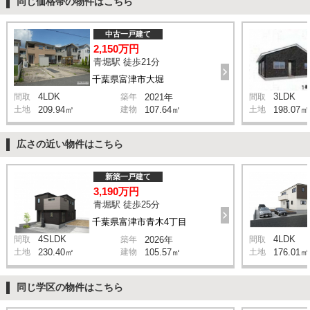
同じ価格帯の物件はこちら
中古一戸建て
2,150万円
青堀駅 徒歩21分
千葉県富津市大堀
4LDK
3LDK
間取
築年
2021年
間取
土地
209.94㎡
建物
107.64㎡
土地
198.07㎡
広さの近い物件はこちら
新築一戸建て
3,190万円
青堀駅 徒歩25分
千葉県富津市青木4丁目
4SLDK
4LDK
間取
築年
2026年
間取
土地
230.40㎡
建物
105.57㎡
土地
176.01㎡
同じ学区の物件はこちら