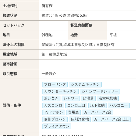
土地権利
所有権
接道状況
接道: 北西 公道 道路幅: 5.6ｍ
-
-
セットバック
私道負担面積
地目
雑種地
地勢
平坦
法令上の制限
景観法；宅地造成工事規制区域；日影制限有
用途地域
第一種住居地域
-
都市計画
取引態様
一般媒介
フローリング
システムキッチン
カウンターキッチン
シャンプードレッサー
追い焚き
シャワー
給湯器
浴室乾燥機
設備・条件
ガスコンロ
コンロ三口
床下収納
バルコニー
TVドアホン
専用庭
カースペース2台
個別プロパン
個別浄化槽
カースペース2台以上
プライスダウン