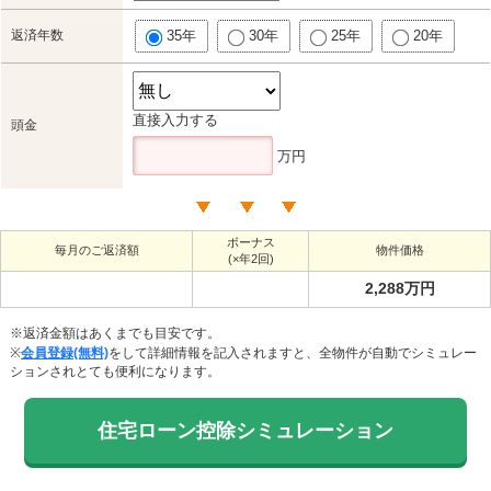
返済年数
35年
30年
25年
20年
直接入力する
頭金
万円
ボーナス
毎月のご返済額
物件価格
(×年2回)
2,288万円
※返済金額はあくまでも目安です。
※
会員登録(無料)
をして詳細情報を記入されますと、全物件が自動でシミュレー
ションされとても便利になります。
住宅ローン控除シミュレーション