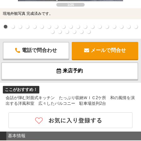
1/25
現地外観写真 完成済みです。
電話で問合わせ
メールで問合せ
来店予約
ここがおすすめ！
会話が弾む対面式キッチン たっぷり収納ＷＩＣ2ケ所 和の風情を演
出する洋風和室 広々したバルコニー 駐車場並列2台
基本情報