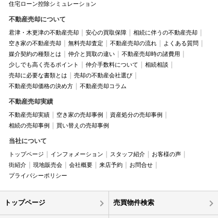
住宅ローン控除シミュレーション
不動産売却について
君津・木更津の不動産売却
安心の買取保障
相続に伴うの不動産売却
空き家の不動産売却
無料売却査定
不動産売却の流れ
よくある質問
媒介契約の種類とは
仲介と買取の違い
不動産売却時の諸費用
少しでも高く売るポイント
仲介手数料について
相続相談
売却に必要な書類とは
売却の不動産会社選び
不動産売却価格の決め方
不動産売却コラム
不動産売却実績
不動産売却実績
空き家の売却事例
資産処分の売却事例
相続の売却事例
買い替えの売却事例
当社について
トップページ
インフォメーション
スタッフ紹介
お客様の声
街紹介
現地販売会
会社概要
来店予約
お問合せ
プライバシーポリシー
トップページ
売買物件検索