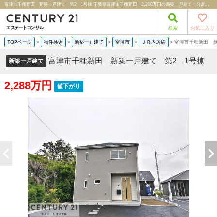
富津市千種新田 新築一戸建て 第2 1号棟 千葉県富津市千種新田｜2,288万円の新築一戸建て｜分譲住宅や新築物件｜株式会社エステートコンサル
検索
お気に入り
TOPページ
>
物件検索
>
新築一戸建て
>
富津市
>
ＪＲ内房線
>
富津市千種新田 新
富津市千種新田 新築一戸建て 第2 1号棟
新築一戸建て
2,288万円
値下がり