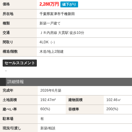
2,288万円
価格
値下がり
所在地
千葉県富津市千種新田
種類
新築一戸建て
交通
ＪＲ内房線 大貫駅 徒歩10分
間取り
4LDK（-）
構造/階数
木造/地上2階建
セールスコメント
-
詳細情報
完成年
2026年6月築
土地面積
192.47m²
建物面積
102.46㎡
60(%)
200(%)
建ぺい率
容積率
駐車場
有
現況/引渡し
新築/相談