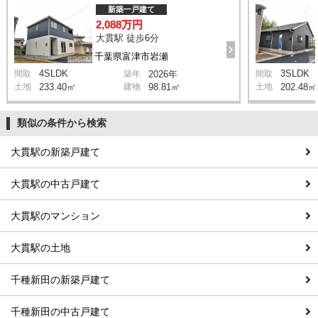
新築一戸建て
2,088万円
大貫駅 徒歩6分
千葉県富津市岩瀬
4SLDK
3SLDK
間取
築年
2026年
間取
土地
233.40㎡
建物
98.81㎡
土地
202.48㎡
類似の条件から検索
大貫駅の新築戸建て
大貫駅の中古戸建て
大貫駅のマンション
大貫駅の土地
千種新田の新築戸建て
千種新田の中古戸建て