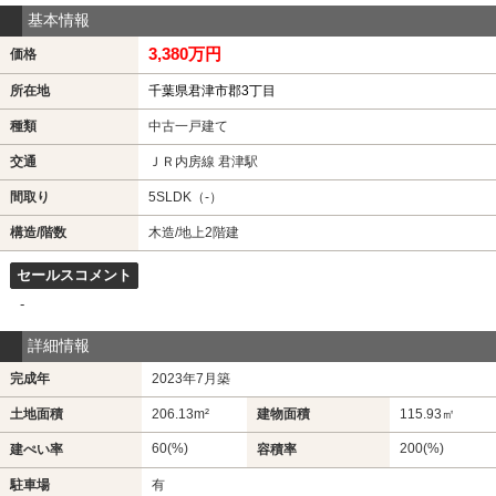
基本情報
3,380万円
価格
所在地
千葉県君津市郡3丁目
種類
中古一戸建て
交通
ＪＲ内房線 君津駅
間取り
5SLDK（-）
構造/階数
木造/地上2階建
セールスコメント
-
詳細情報
完成年
2023年7月築
土地面積
206.13m²
建物面積
115.93㎡
60(%)
200(%)
建ぺい率
容積率
駐車場
有