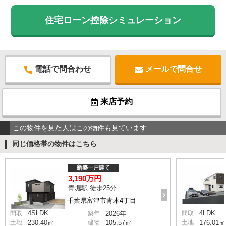
住宅ローン控除シミュレーション
電話で問合わせ
メールで問合せ
来店予約
この物件を見た人はこの物件も見ています
同じ価格帯の物件はこちら
新築一戸建て
3,190万円
青堀駅 徒歩25分
千葉県富津市青木4丁目
4SLDK
4LDK
間取
築年
2026年
間取
土地
230.40㎡
建物
105.57㎡
土地
176.01㎡