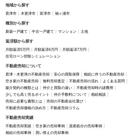
地域から探す
君津市
木更津市
富津市
袖ヶ浦市
種別から探す
新築一戸建て
中古一戸建て
マンション
土地
返済額から探す
月額返済5万円
月額返済6万円
月額返済7万円
住宅ローン控除シミュレーション
不動産売却について
君津・木更津の不動産売却
安心の買取保障
相続に伴うの不動産売却
空き家の不動産売却
無料売却査定
不動産売却の流れ
よくある質問
媒介契約の種類とは
仲介と買取の違い
不動産売却時の諸費用
少しでも高く売るポイント
仲介手数料について
相続相談
売却に必要な書類とは
売却の不動産会社選び
不動産売却価格の決め方
不動産売却コラム
不動産売却実績
不動産売却実績
空き家の売却事例
資産処分の売却事例
相続の売却事例
買い替えの売却事例