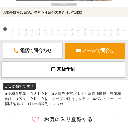
1/36
現地外観写真 築浅、令和５年築の大変きれいな建物
電話で問合わせ
メールで問合せ
来店予約
ここがおすすめ！
●令和５年築、５ＳＬＤＫ ●太陽光発電パネル・蓄電池搭載、売電稼
働中 ●広々ＬＤＫ１９帖、オープン対面キッチン ●パントリー、土
間収納あり ●駐車場並列２～３台