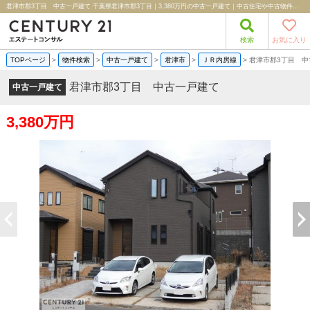
君津市郡3丁目 中古一戸建て 千葉県君津市郡3丁目｜3,380万円の中古一戸建て｜中古住宅や中古物件情報｜株式会社エステートコンサル
検索
お気に入り
TOPページ
>
物件検索
>
中古一戸建て
>
君津市
>
ＪＲ内房線
>
君津市郡3丁目 中
君津市郡3丁目 中古一戸建て
中古一戸建て
3,380万円