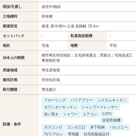
現況/引渡し
居住中/相談
土地権利
所有権
接道状況
接道: 西 8.98ｍ 公道 道路幅: 25.4ｍ
-
-
セットバック
私道負担面積
地目
宅地
地勢
平坦
都市再生特別地区；文化財保護法；景観法；宅地造成工
法令上の制限
事規制区域
用途地域
準住居地域
都市計画
市街化区域
取引態様
専任媒介
フローリング
バリアフリー
システムキッチン
カウンターキッチン
シャンプードレッサー
CATV
追い焚き
シャワー
エアコン
浴室乾燥機
設備・条件
ガスコンロ
コンロ三口
床下収納
バルコニー
TVドアホン
専用庭
住宅性能保証付