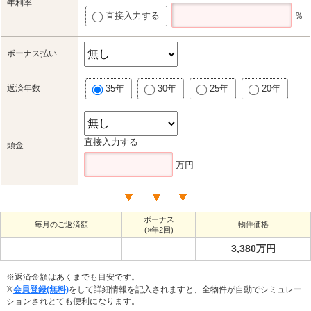
年利率
直接入力する
％
ボーナス払い
返済年数
35年
30年
25年
20年
直接入力する
頭金
万円
ボーナス
毎月のご返済額
物件価格
(×年2回)
3,380万円
※返済金額はあくまでも目安です。
※
会員登録(無料)
をして詳細情報を記入されますと、全物件が自動でシミュレー
ションされとても便利になります。