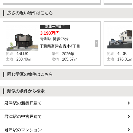
広さの近い物件はこちら
新築一戸建て
3,190万円
青堀駅 徒歩25分
千葉県富津市青木4丁目
4SLDK
4LDK
間取
築年
2026年
間取
土地
230.40㎡
建物
105.57㎡
土地
176.01㎡
同じ学区の物件はこちら
類似の条件から検索
君津駅の新築戸建て
君津駅の中古戸建て
君津駅のマンション