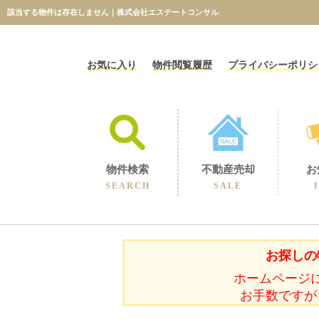
該当する物件は存在しません｜株式会社エステートコンサル
お気に入り
物件閲覧履歴
プライバシーポリシ
物件検索
不動産売却
お
SEARCH
SALE
相続に伴うの売却
不動産売却コラム
不動産売却実績
選ばれる理由
空き家の売却
買取保障制度
無料売却査定
当社の売却
お探しの
ホームページ
お手数ですが