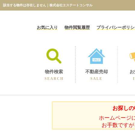
該当する物件は存在しません｜株式会社エステートコンサル
お気に入り
物件閲覧履歴
プライバシーポリシ
物件検索
不動産売却
お
SEARCH
SALE
相続に伴うの売却
不動産売却コラム
不動産売却実績
選ばれる理由
空き家の売却
買取保障制度
無料売却査定
当社の売却
お探しの
ホームページ
お手数ですが