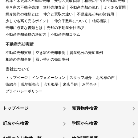
君津・木更津の不動産売却
安心の買取保障
相続に伴うの不動産売却
空き家の不動産売却
無料売却査定
不動産売却の流れ
よくある質問
媒介契約の種類とは
仲介と買取の違い
不動産売却時の諸費用
少しでも高く売るポイント
仲介手数料について
相続相談
売却に必要な書類とは
売却の不動産会社選び
不動産売却価格の決め方
不動産売却コラム
不動産売却実績
不動産売却実績
空き家の売却事例
資産処分の売却事例
相続の売却事例
買い替えの売却事例
当社について
トップページ
インフォメーション
スタッフ紹介
お客様の声
街紹介
現地販売会
会社概要
来店予約
お問合せ
プライバシーポリシー
トップページ
売買物件検索
町名から検索
学区から検索