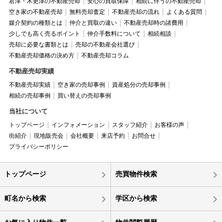
君津・木更津の不動産売却
安心の買取保障
相続に伴うの不動産売却
空き家の不動産売却
無料売却査定
不動産売却の流れ
よくある質問
媒介契約の種類とは
仲介と買取の違い
不動産売却時の諸費用
少しでも高く売るポイント
仲介手数料について
相続相談
売却に必要な書類とは
売却の不動産会社選び
不動産売却価格の決め方
不動産売却コラム
不動産売却実績
不動産売却実績
空き家の売却事例
資産処分の売却事例
相続の売却事例
買い替えの売却事例
当社について
トップページ
インフォメーション
スタッフ紹介
お客様の声
街紹介
現地販売会
会社概要
来店予約
お問合せ
プライバシーポリシー
トップページ
売買物件検索
町名から検索
学区から検索