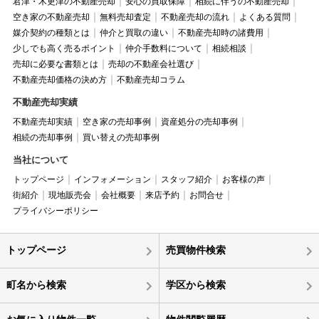
君津・木更津の不動産売却
安心の買取保障
相続に伴うの不動産売却
空き家の不動産売却
無料売却査定
不動産売却の流れ
よくある質問
媒介契約の種類とは
仲介と買取の違い
不動産売却時の諸費用
少しでも高く売るポイント
仲介手数料について
相続相談
売却に必要な書類とは
売却の不動産会社選び
不動産売却価格の決め方
不動産売却コラム
不動産売却実績
不動産売却実績
空き家の売却事例
資産処分の売却事例
相続の売却事例
買い替えの売却事例
当社について
トップページ
インフォメーション
スタッフ紹介
お客様の声
街紹介
現地販売会
会社概要
来店予約
お問合せ
プライバシーポリシー
トップページ
売買物件検索
町名から検索
学区から検索