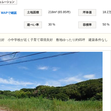
218m² (65.95坪)
18.2
土地面積
坪単価
MAPで確認
30 %
50 %
建ぺい率
容積率
良好 小中学校が近く子育て環境良好 敷地ゆったり約65坪 建築条件