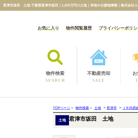
君津市坂田 土地 千葉県君津市坂田｜1,200万円の土地｜売地や分譲地情報｜株式会社
お気に入り
物件閲覧履歴
プライバシーポリシ
物件検索
不動産売却
お
SEARCH
SALE
相続に伴うの売却
不動産売却コラム
不動産売却実績
選ばれる理由
空き家の売却
買取保障制度
無料売却査定
当社の売却
>
>
TOPページ
>
物件検索
>
土地
君津市
ＪＲ内房
君津市坂田 土地
土地