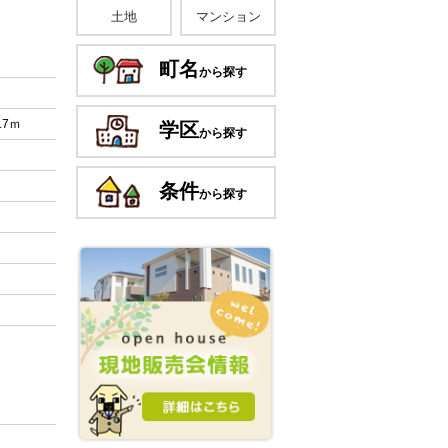
土地
マンション
町名
から探す
.7ｍ
学区
から探す
条件
から探す