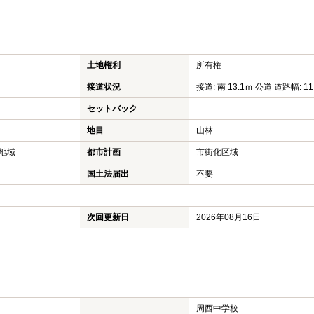
土地権利
所有権
接道状況
接道: 南 13.1ｍ 公道 道路幅: 11
セットバック
-
地目
山林
地域
都市計画
市街化区域
国土法届出
不要
次回更新日
2026年08月16日
周西中学校