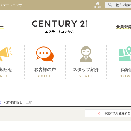
物件検索
エステートコンサル
ー
会員登
知らせ
お客様の声
スタッフ紹介
街紹
INFO
VOICE
STAFF
TOW
>
線
君津市坂田 土地