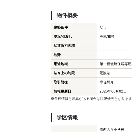
物件概要
建築条件
なし
現況/引渡し
更地/相談
私道負担面積
-
地勢
用途地域
第一種低層住居専用
法令上の制限
景観法
取引態様
専任媒介
情報更新日
2026年08月02日
※各種情報と差異がある場合は現況優先となります
学区情報
周西の丘小学校