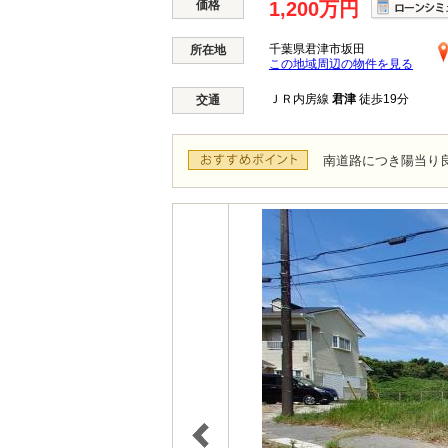
価格
1,200万円
千葉県君津市坂田
所在地
この地域周辺の物件を見る
ＪＲ内房線
君津
徒歩19分
交通
南道路につき陽当り