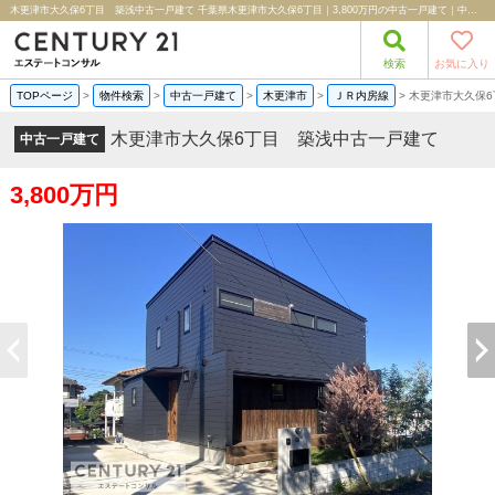
木更津市大久保6丁目 築浅中古一戸建て 千葉県木更津市大久保6丁目｜3,800万円の中古一戸建て｜中古住宅や中古物件情報｜株式会社エステートコンサル
検索
お気に入り
TOPページ
>
物件検索
>
中古一戸建て
>
木更津市
>
ＪＲ内房線
>
木更津市大久保
木更津市大久保6丁目 築浅中古一戸建て
中古一戸建て
3,800万円