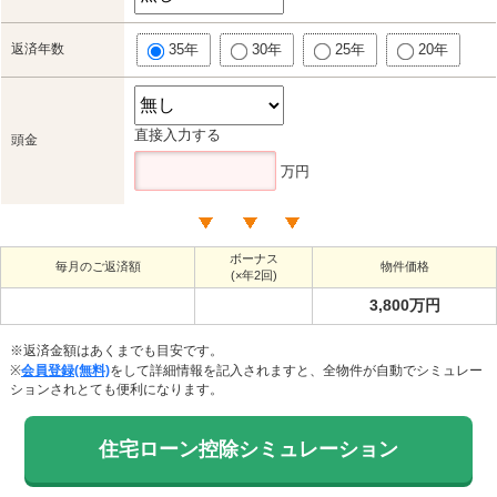
返済年数
35年
30年
25年
20年
直接入力する
頭金
万円
ボーナス
毎月のご返済額
物件価格
(×年2回)
3,800万円
※返済金額はあくまでも目安です。
※
会員登録(無料)
をして詳細情報を記入されますと、全物件が自動でシミュレー
ションされとても便利になります。
住宅ローン控除シミュレーション