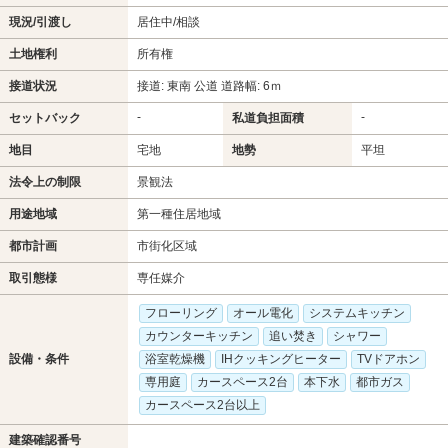
現況/引渡し
居住中/相談
土地権利
所有権
接道状況
接道: 東南 公道 道路幅: 6ｍ
-
-
セットバック
私道負担面積
地目
宅地
地勢
平坦
法令上の制限
景観法
用途地域
第一種住居地域
都市計画
市街化区域
取引態様
専任媒介
フローリング
オール電化
システムキッチン
カウンターキッチン
追い焚き
シャワー
設備・条件
浴室乾燥機
IHクッキングヒーター
TVドアホン
専用庭
カースペース2台
本下水
都市ガス
カースペース2台以上
建築確認番号