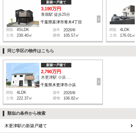
新築一戸建て
3,190万円
青堀駅 徒歩25分
千葉県富津市青木4丁目
4SLDK
4LDK
間取
築年
2026年
間取
土地
230.40㎡
建物
105.57㎡
土地
176.01㎡
同じ学区の物件はこちら
新築一戸建て
2,790万円
木更津駅 小浜 バス11分 停歩1分
千葉県木更津市小浜
4LDK
間取
築年
2026年
土地
222.37㎡
建物
106.82㎡
類似の条件から検索
木更津駅の新築戸建て