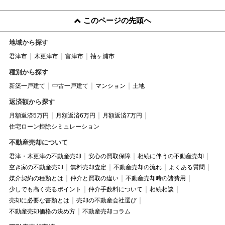
このページの先頭へ
地域から探す
君津市
木更津市
富津市
袖ヶ浦市
種別から探す
新築一戸建て
中古一戸建て
マンション
土地
返済額から探す
月額返済5万円
月額返済6万円
月額返済7万円
住宅ローン控除シミュレーション
不動産売却について
君津・木更津の不動産売却
安心の買取保障
相続に伴うの不動産売却
空き家の不動産売却
無料売却査定
不動産売却の流れ
よくある質問
媒介契約の種類とは
仲介と買取の違い
不動産売却時の諸費用
少しでも高く売るポイント
仲介手数料について
相続相談
売却に必要な書類とは
売却の不動産会社選び
不動産売却価格の決め方
不動産売却コラム