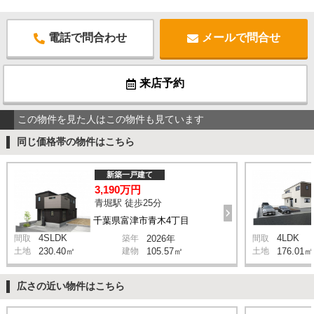
電話で問合わせ
メールで問合せ
来店予約
この物件を見た人はこの物件も見ています
同じ価格帯の物件はこちら
新築一戸建て
3,190万円
青堀駅 徒歩25分
千葉県富津市青木4丁目
4SLDK
4LDK
間取
築年
2026年
間取
土地
230.40㎡
建物
105.57㎡
土地
176.01㎡
広さの近い物件はこちら