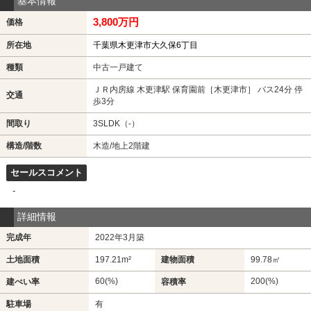
基本情報
3,800万円
価格
所在地
千葉県木更津市大久保6丁目
種類
中古一戸建て
ＪＲ内房線 木更津駅 保育園前［木更津市］ バス24分 停
交通
歩3分
間取り
3SLDK（-）
構造/階数
木造/地上2階建
セールスコメント
-
詳細情報
完成年
2022年3月築
土地面積
197.21m²
建物面積
99.78㎡
60(%)
200(%)
建ぺい率
容積率
駐車場
有