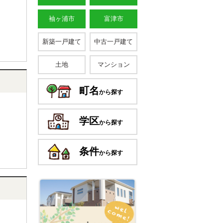
袖ヶ浦市
富津市
新築一戸建て
中古一戸建て
土地
マンション
町名
から探す
学区
から探す
条件
から探す