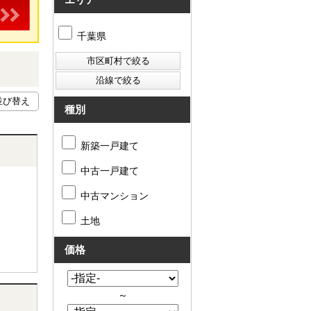
千葉県
種別
新築一戸建て
中古一戸建て
中古マンション
土地
価格
～