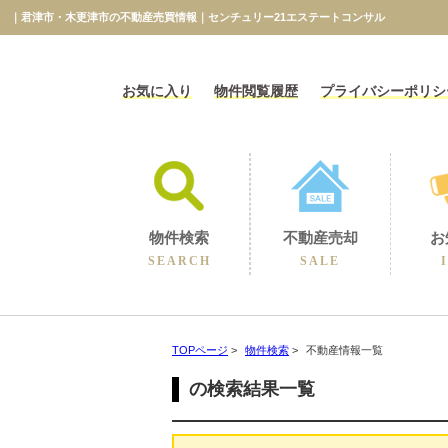
｜君津市・木更津市の不動産売買情報｜センチュリー21エステートコンサル
お気に入り
物件閲覧履歴
プライバシーポリシ
物件検索
不動産売却
お
SEARCH
SALE
相続に伴うの売却
不動産売却コラム
不動産売却実績
選ばれる理由
空き家の売却
買取保障制度
無料売却査定
当社の売却
TOPページ
>
物件検索
>
不動産情報一覧
の検索結果一覧