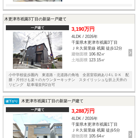
木更津市祇園3丁目の新築一戸建て
一戸建て
3,190万円
4LDK / 2026年
千葉県木更津市祇園3丁目
ＪＲ久留里線 祇園 徒歩12分
建物面積
106.82㎡
土地面積
123.15㎡
小中学校徒歩圏内 東道路・北道路の角地 全居室収納あり4ＬＤＫ 配
膳・片付けも楽々のカウンターキッチン スタイリッシュな折上天井の
リビング 駐車場並列2台可
木更津市祇園1丁目の新築一戸建て
値下がり
一戸建て
3,288万円
4LDK / 2026年
千葉県木更津市祇園1丁目
ＪＲ久留里線 祇園 徒歩5分
建物面積
105.64㎡