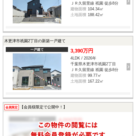
ＪＲ久留里線 祇園 徒歩8分
建物面積
104.34㎡
土地面積
188.42㎡
木更津市祇園2丁目の新築一戸建て
一戸建て
3,390万円
4LDK / 2026年
千葉県木更津市祇園2丁目
ＪＲ久留里線 祇園 徒歩8分
建物面積
99.77㎡
土地面積
167.22㎡
【会員様限定で公開中！】
会員限定