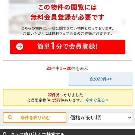
22
1～20
件中
件を表示
次の20件>>
22件
見つかりました！
会員限定物件は
577
件あります。
今すぐ見る
条件を絞り込む
さらに絞り込んで検索する