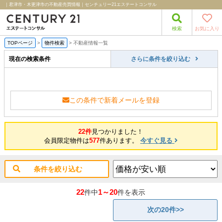
｜君津市・木更津市の不動産売買情報｜センチュリー21エステートコンサル
検索
お気に入り
TOPページ
>
物件検索
>
不動産情報一覧
現在の検索条件
さらに条件を絞り込む
この条件で新着メールを登録
22件
見つかりました！
会員限定物件は
577
件あります。
今すぐ見る
条件を絞り込む
22
1～20
件中
件を表示
次の20件>>