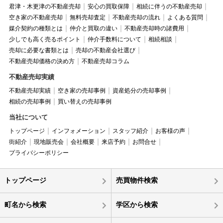
君津・木更津の不動産売却
安心の買取保障
相続に伴うの不動産売却
空き家の不動産売却
無料売却査定
不動産売却の流れ
よくある質問
媒介契約の種類とは
仲介と買取の違い
不動産売却時の諸費用
少しでも高く売るポイント
仲介手数料について
相続相談
売却に必要な書類とは
売却の不動産会社選び
不動産売却価格の決め方
不動産売却コラム
不動産売却実績
不動産売却実績
空き家の売却事例
資産処分の売却事例
相続の売却事例
買い替えの売却事例
当社について
トップページ
インフォメーション
スタッフ紹介
お客様の声
街紹介
現地販売会
会社概要
来店予約
お問合せ
プライバシーポリシー
トップページ
売買物件検索
町名から検索
学区から検索