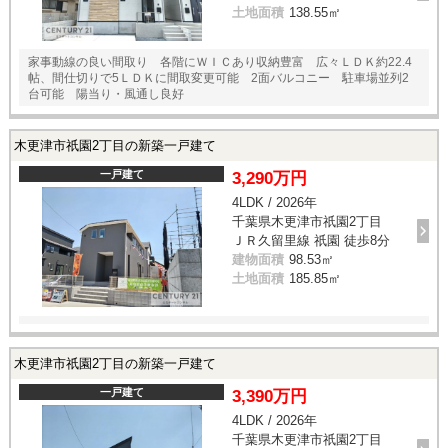
土地面積
138.55㎡
家事動線の良い間取り 各階にＷＩＣあり収納豊富 広々ＬＤＫ約22.4
帖、間仕切りで5ＬＤＫに間取変更可能 2面バルコニー 駐車場並列2
台可能 陽当り・風通し良好
木更津市祇園2丁目の新築一戸建て
一戸建て
3,290万円
4LDK / 2026年
千葉県木更津市祇園2丁目
ＪＲ久留里線 祇園 徒歩8分
建物面積
98.53㎡
土地面積
185.85㎡
木更津市祇園2丁目の新築一戸建て
一戸建て
3,390万円
4LDK / 2026年
千葉県木更津市祇園2丁目