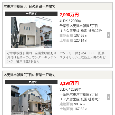
木更津市祇園3丁目の新築一戸建て
一戸建て
2,990万円
4LDK / 2026年
千葉県木更津市祇園3丁目
ＪＲ久留里線 祇園 徒歩12分
建物面積
107.65㎡
土地面積
123.14㎡
小中学校徒歩圏内 全居室収納あり・パントリー付きの4ＬＤＫ 配膳・
片付けも楽々のカウンターキッチン スタイリッシュな折上天井のリビ
ング 駐車場並列2台可
木更津市祇園2丁目の新築一戸建て
一戸建て
3,190万円
3LDK / 2026年
千葉県木更津市祇園2丁目
ＪＲ久留里線 祇園 徒歩8分
建物面積
99.37㎡
土地面積
167.62㎡