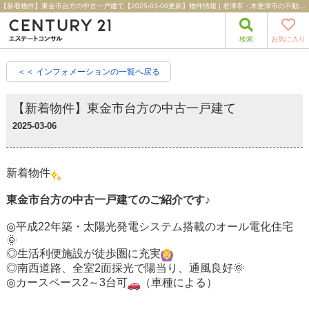
【新着物件】東金市台方の中古一戸建て【2025-03-06更新】物件情報 | 君津市・木更津市の不動産売買情報｜センチュリー21エステートコンサル
検索
お気に入り
＜＜ インフォメーションの一覧へ戻る
【新着物件】東金市台方の中古一戸建て
2025-03-06
新着物件
東金市台方の中古一戸建てのご紹介です♪
◎平成22年築・太陽光発電システム搭載のオール電化住宅
🌞
◎生活利便施設が徒歩圏に充実
◎南西道路、全室2面採光で陽当り、通風良好🌞
◎カースペース2～3台可
（車種による）