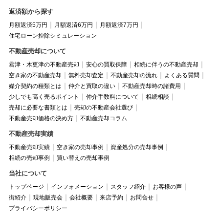
返済額から探す
月額返済5万円
月額返済6万円
月額返済7万円
住宅ローン控除シミュレーション
不動産売却について
君津・木更津の不動産売却
安心の買取保障
相続に伴うの不動産売却
空き家の不動産売却
無料売却査定
不動産売却の流れ
よくある質問
媒介契約の種類とは
仲介と買取の違い
不動産売却時の諸費用
少しでも高く売るポイント
仲介手数料について
相続相談
売却に必要な書類とは
売却の不動産会社選び
不動産売却価格の決め方
不動産売却コラム
不動産売却実績
不動産売却実績
空き家の売却事例
資産処分の売却事例
相続の売却事例
買い替えの売却事例
当社について
トップページ
インフォメーション
スタッフ紹介
お客様の声
街紹介
現地販売会
会社概要
来店予約
お問合せ
プライバシーポリシー