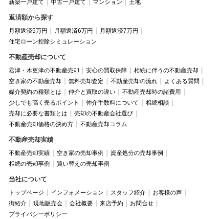
新築一戸建て
中古一戸建て
マンション
土地
返済額から探す
月額返済5万円
月額返済6万円
月額返済7万円
住宅ローン控除シミュレーション
不動産売却について
君津・木更津の不動産売却
安心の買取保障
相続に伴うの不動産売却
空き家の不動産売却
無料売却査定
不動産売却の流れ
よくある質問
媒介契約の種類とは
仲介と買取の違い
不動産売却時の諸費用
少しでも高く売るポイント
仲介手数料について
相続相談
売却に必要な書類とは
売却の不動産会社選び
不動産売却価格の決め方
不動産売却コラム
不動産売却実績
不動産売却実績
空き家の売却事例
資産処分の売却事例
相続の売却事例
買い替えの売却事例
当社について
トップページ
インフォメーション
スタッフ紹介
お客様の声
街紹介
現地販売会
会社概要
来店予約
お問合せ
プライバシーポリシー