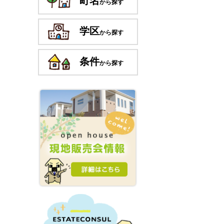
町名
から探す
学区
から探す
条件
から探す