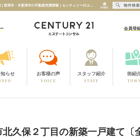
物件検索
【新着物件】君津市北久保２丁目の新築一戸建て〔全２棟〕【2024-01-30更新】物件情報 | 君津市・木更津市の不動産売買情報｜センチュリー21エステートコンサル
ー
会員登
お知らせ
お客様の声
スタッフ紹介
街紹
INFO
VOICE
STAFF
TOW
市北久保２丁目の新築一戸建て〔