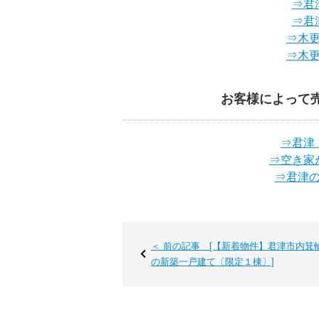
⇒君
⇒君
⇒木
⇒木
お客様によって
⇒君津
⇒空き家
⇒君津
＜ 前の記事 [【新着物件】君津市内箕
の新築一戸建て〔限定１棟〕]