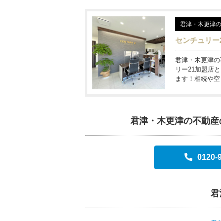
君津・木更津
センチュリー
君津・木更津の
リー21加盟店
ます！相続や空
君津・木更津の不動産
0120-
君