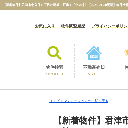
お気に入り
物件閲覧履歴
プライバシーポリシ
物件検索
不動産売却
SEARCH
SALE
相続に伴うの売却
不動産売却コラム
不動産売却実績
選ばれる理由
空き家の売却
買取保障制度
無料売却査定
当社の売却
＜＜ インフォメーションの一覧へ戻る
【新着物件】君津