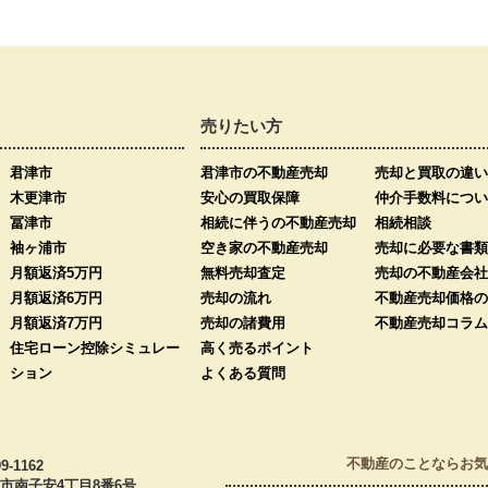
売りたい方
君津市
君津市の不動産売却
売却と買取の違い
木更津市
安心の買取保障
仲介手数料につい
冨津市
相続に伴うの不動産売却
相続相談
袖ヶ浦市
空き家の不動産売却
売却に必要な書類
月額返済5万円
無料売却査定
売却の不動産会社
月額返済6万円
売却の流れ
不動産売却価格の
月額返済7万円
売却の諸費用
不動産売却コラム
住宅ローン控除シミュレー
高く売るポイント
ション
よくある質問
不動産のことならお気
9-1162
市南子安4丁目8番6号