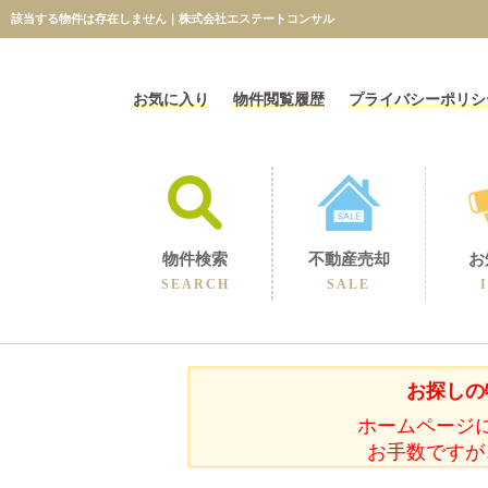
該当する物件は存在しません｜株式会社エステートコンサル
お気に入り
物件閲覧履歴
プライバシーポリシ
物件検索
不動産売却
お
SEARCH
SALE
相続に伴うの売却
不動産売却コラム
不動産売却実績
選ばれる理由
空き家の売却
買取保障制度
無料売却査定
当社の売却
お探しの
ホームページ
お手数ですが