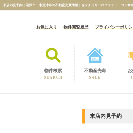
来店内見予約｜君津市・木更津市の不動産売買情報｜センチュリー21エステートコンサ
お気に入り
物件閲覧履歴
プライバシーポリシ
物件検索
不動産売却
お
SEARCH
SALE
相続に伴うの売却
不動産売却コラム
不動産売却実績
選ばれる理由
空き家の売却
買取保障制度
無料売却査定
当社の売却
来店内見予約