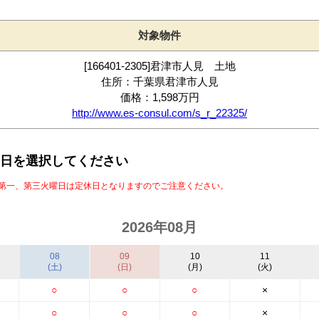
対象物件
[166401-2305]君津市人見 土地
住所：千葉県君津市人見
価格：1,598万円
http://www.es-consul.com/s_r_22325/
日を選択してください
第一、第三火曜日は定休日となりますのでご注意ください。
2026年08月
08
09
10
11
(土)
(日)
(月)
(火)
○
○
○
×
○
○
○
×