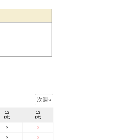
次週»
12
13
(水)
(木)
×
○
×
○