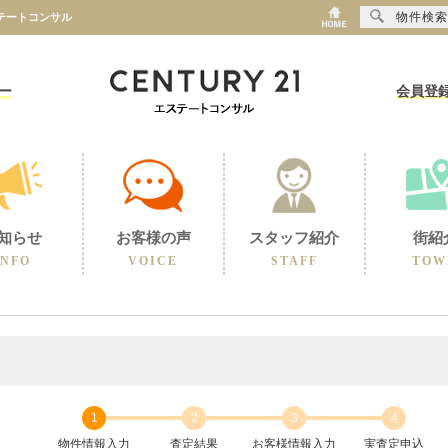
物件検索
テートコンサル
ー
会員登
知らせ
お客様の声
スタッフ紹介
街紹
INFO
VOICE
STAFF
TOW
1
2
3
4
物件情報入力
査定結果
お客様情報入力
実査定申込