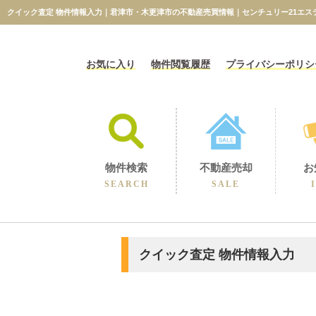
クイック査定 物件情報入力｜君津市・木更津市の不動産売買情報｜センチュリー21エス
お気に入り
物件閲覧履歴
プライバシーポリシ
物件検索
不動産売却
お
SEARCH
SALE
相続に伴うの売却
不動産売却コラム
不動産売却実績
選ばれる理由
空き家の売却
買取保障制度
無料売却査定
当社の売却
クイック査定 物件情報入力